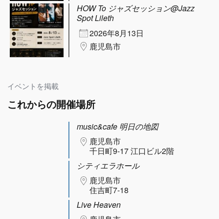
HOW To ジャズセッション@Jazz
Spot Lileth
2026年8月13日
鹿児島市
イベントを掲載
これからの開催場所
music&cafe 明日の地図
鹿児島市
千日町9-17 江口ビル2階
シティエラホール
鹿児島市
住吉町7-18
Live Heaven