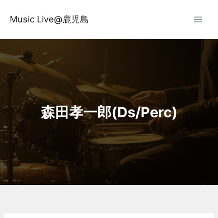
内
容
Music Live@鹿児島
を
ス
キ
ッ
プ
森田孝一郎(Ds/Perc)