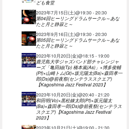
ども食堂
2023年7月15日(土)@19:30 - 20:30
第04回ヒーリングドラムサークル～あな
たと月と静寂と～
2023年9月16日(土)@19:30 - 20:30
第05回ヒーリングドラムサークル～あな
たと月と静寂と～
2023年10月20日(金)@18:15 - 19:00
鹿児島大学ジャズバンド部チャレンジャ
ーズ「亀田紬(Tp) 橋本嵐(As)」×博多俊輔
(Pf)×山崎トム(Gt)×坂元陽太(Ba)×森田孝一
郎(Ds)@前夜祭(センテラススクエア)
【Kagoshima Jazz Festival 2023】
2023年10月20日(金)@20:40 - 21:20
和田明(Vo)×黒松錬太郎(Pf)×坂元陽太
(Ba)×森田孝一郎(Ds)@前夜祭(センテラス
スクエア)【Kagoshima Jazz Festival
2023】
2023年10月21日(土)@19:00 - 21:30