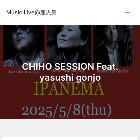
内
容
Music Live@鹿児島
を
ス
キ
ッ
プ
CHIHO SESSION Feat.
yasushi gonjo