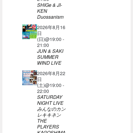
SHIGe & JI-
KEN
Duossanism
2026年8月16
日
(日)@19:00 -
21:00
JUN & SAKI
SUMMER
WIND LIVE
2026年8月22
日
(土)@19:00 -
22:00
SATURDAY
NIGHT LIVE
みんなのカン
レキキネン
THE
PLAYERS
KAGOSHIMA