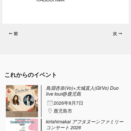
前
次
これからのイベント
鳥淵杏奈(Vo)×大城直人(Gt/Vo) Duo
live tour@鹿児島
2026年8月7日
鹿児島市
kirishimakai アフタヌーンファミリー
コンサート 2026