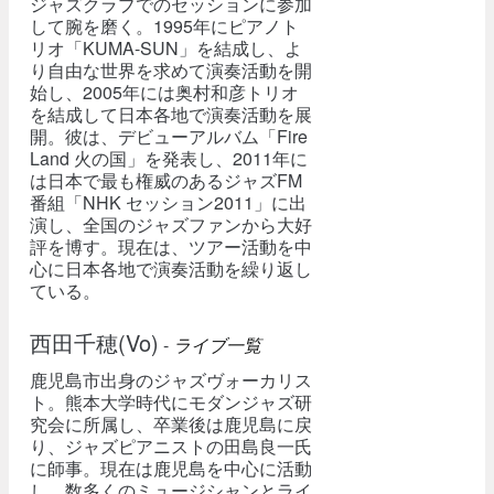
ジャズクラブでのセッションに参加
して腕を磨く。1995年にピアノト
リオ「KUMA-SUN」を結成し、よ
り自由な世界を求めて演奏活動を開
始し、2005年には奥村和彦トリオ
を結成して日本各地で演奏活動を展
開。彼は、デビューアルバム「Fire
Land 火の国」を発表し、2011年に
は日本で最も権威のあるジャズFM
番組「NHK セッション2011」に出
演し、全国のジャズファンから大好
評を博す。現在は、ツアー活動を中
心に日本各地で演奏活動を繰り返し
ている。
西田千穂(Vo)
-
ライブ一覧
鹿児島市出身のジャズヴォーカリス
ト。熊本大学時代にモダンジャズ研
究会に所属し、卒業後は鹿児島に戻
り、ジャズピアニストの田島良一氏
に師事。現在は鹿児島を中心に活動
し、数多くのミュージシャンとライ