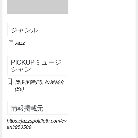
ジャンル
Jazz
PICKUPミュージ
シャン
博多俊輔(Pf)
,
松屋裕介
(Ba)
情報掲載元
https://jazzspotlileth.com/ev
ent/250509