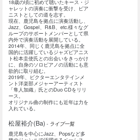
18歳の頃に初めて聴いたキース・ジ
ャレットの演奏に衝撃を受け、ピア
ニストとしての道を志す。
現在、鹿児島を拠点に演奏活動し、
Jazz、Gospel、R&B、etc.様々なグ
ループのサポートメンバーとして県
内外で演奏活動を展開している。
2014年、同じく鹿児島を拠点に全
国的に活躍しているジャズピアニス
ト松本圭使氏との出会いをきっかけ
に、自身のソロピアノの活動にも意
欲的に取り組む。
2019年、ビクターエンタテインメ
ント洋楽部メジャーアーティスト
「隼人加織」氏とのDuo CDをリリ
ース。
オリジナル曲の制作にも近年は力を
入れている。
松屋裕介(Ba)
-
ライブ一覧
鹿児島を中心にJazz、Popsなど多
種のジャンルで活躍するベーシス