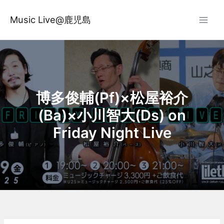
内
容
Music Live@鹿児島
を
ス
キ
ッ
プ
博多俊輔(Pf)×松屋裕介
(Ba)×小川智大(Ds) on
Friday Night Live