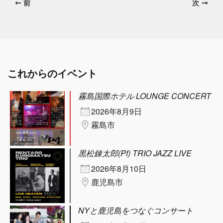
前
次
これからのイベント
霧島国際ホテル LOUNGE CONCERT
2026年8月9日
霧島市
黒松錬太郎(Pf) TRIO JAZZ LIVE
2026年8月10日
鹿児島市
NYと鹿児島をつなぐコンサート