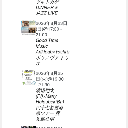
ツキトカゲ
DINNER &
JAZZ LIVE
2026年8月23日
(日)@17:30 -
21:00
Good Time
Music
Arlkleab×Yoshi's
ボサノヴァ トリ
オ
2026年8月25
日(火)@19:30
- 21:30
渡辺翔太
(Pf)×Marty
Holoubek(Ba)
四十七都道府
県ツアー 鹿
児島公演