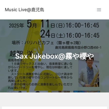
内
容
Music Live@鹿児島
を
ス
キ
ッ
プ
Sax Jukebox@霧や櫻や