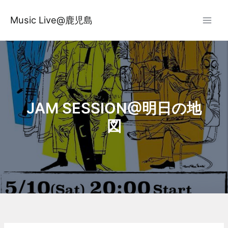
内
容
Music Live@鹿児島
を
ス
キ
ッ
プ
JAM SESSION@明日の地
図