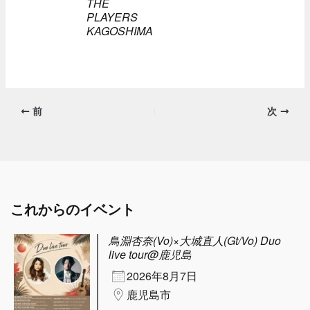
THE
PLAYERS
KAGOSHIMA
前
次
これからのイベント
鳥淵杏奈(Vo)×大城直人(Gt/Vo) Duo
live tour@鹿児島
2026年8月7日
鹿児島市