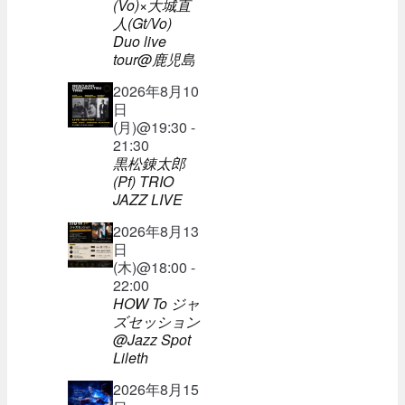
(Vo)×大城直
人(Gt/Vo)
Duo live
tour@鹿児島
2026年8月10
日
(月)@19:30 -
21:30
黒松錬太郎
(Pf) TRIO
JAZZ LIVE
2026年8月13
日
(木)@18:00 -
22:00
HOW To ジャ
ズセッション
@Jazz Spot
Lileth
2026年8月15