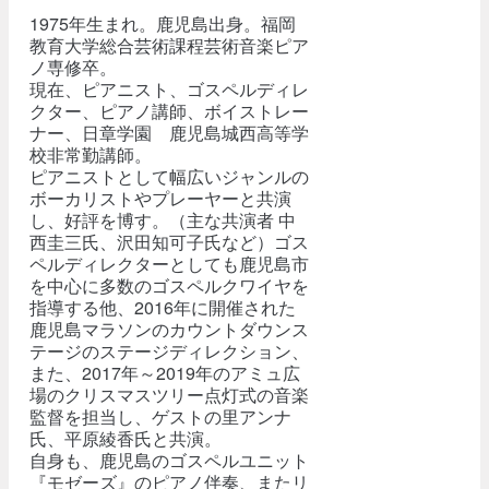
1975年生まれ。鹿児島出身。福岡
教育大学総合芸術課程芸術音楽ピア
ノ専修卒。
現在、ピアニスト、ゴスペルディレ
クター、ピアノ講師、ボイストレー
ナー、日章学園 鹿児島城西高等学
校非常勤講師。
ピアニストとして幅広いジャンルの
ボーカリストやプレーヤーと共演
し、好評を博す。（主な共演者 中
西圭三氏、沢田知可子氏など）ゴス
ペルディレクターとしても鹿児島市
を中心に多数のゴスペルクワイヤを
指導する他、2016年に開催された
鹿児島マラソンのカウントダウンス
テージのステージディレクション、
また、2017年～2019年のアミュ広
場のクリスマスツリー点灯式の音楽
監督を担当し、ゲストの里アンナ
氏、平原綾香氏と共演。
自身も、鹿児島のゴスペルユニット
『モゼーズ』のピアノ伴奏、またリ