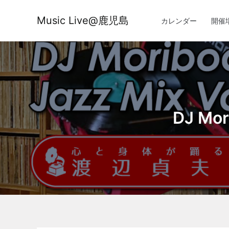
内
容
Music Live@鹿児島
カレンダー
開催
を
ス
キ
ッ
プ
DJ Mo