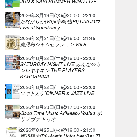
JUN & SAKI SUMMER WIND LIVE
2026年8月19日(水)@20:00 - 22:00
たなかりか(Vo)×中嶋徹(Pf) Duo Jazz
Live at Speakeasy
2026年8月21日(金)@19:00 - 21:45
鹿児島ジャムセッション Vol.8
2026年8月22日(土)@19:00 - 22:00
SATURDAY NIGHT LIVE みんなのカ
ンレキキネン THE PLAYERS
KAGOSHIMA
2026年8月22日(土)@20:00 - 22:00
ツキトカゲ DINNER & JAZZ LIVE
2026年8月23日(日)@17:30 - 21:00
Good Time Music Arlkleab×Yoshi's ボ
サノヴァ トリオ
2026年8月25日(火)@19:30 - 21:30
渡辺翔太(Pf)×Marty Holoubek(Ba) 四