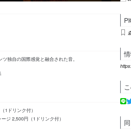
P
森
情
ンツ独自の国際感覚と融合された音。
https
集
こ
円（1ドリンク付）
ージ 2,500円（1ドリンク付）
同