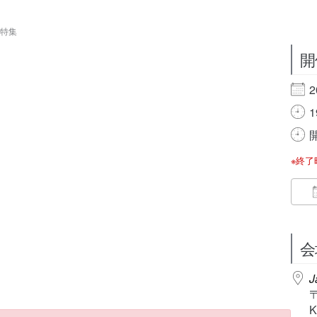
貞夫特集
開
2
1
開
※終
会
J
K