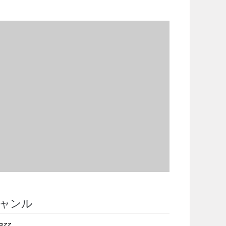
ャンル
azz