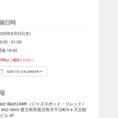
催日時
025年6月5日(木)
9:00 - 21:00
場 18:00
了時間はご確認ください。
ADD TO CALENDAR
Download ICS
Google Calendar
iCalen
場
azz Spot Lileth（ジャズスポット・リレット）
〒892-0843 鹿児島県鹿児島市千日町9-4 天文館
ビル 4F