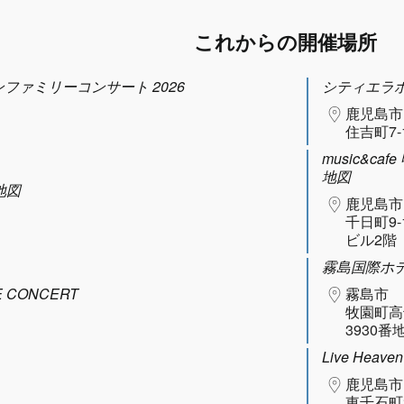
これからの開催場所
タヌーンファミリーコンサート 2026
シティエラ
鹿児島市
住吉町7-
music&caf
地図
地図
鹿児島市
千日町9-
ビル2階
霧島国際ホ
 CONCERT
霧島市
牧園町高
3930番地
Live Heaven
鹿児島市
東千石町3