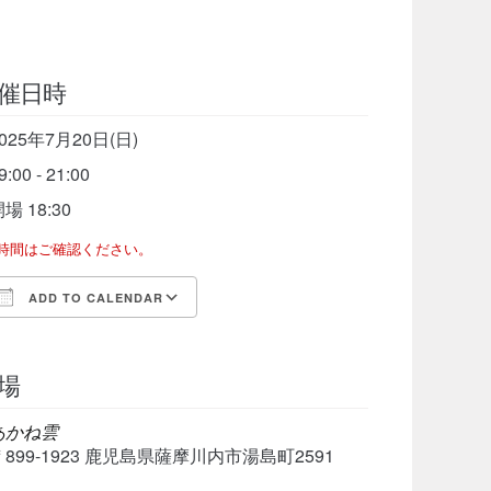
催日時
025年7月20日(日)
9:00 - 21:00
場 18:30
了時間はご確認ください。
ADD TO CALENDAR
Download ICS
Google Calendar
iCalen
場
あかね雲
〒899-1923 鹿児島県薩摩川内市湯島町2591