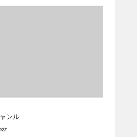
ャンル
azz