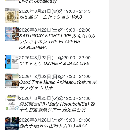
Live at Speakeasy
2026年8月21日(金)@19:00 - 21:45
鹿児島ジャムセッション Vol.8
2026年8月22日(土)@19:00 - 22:00
SATURDAY NIGHT LIVE みんなのカ
ンレキキネン THE PLAYERS
KAGOSHIMA
2026年8月22日(土)@20:00 - 22:00
ツキトカゲ DINNER & JAZZ LIVE
2026年8月23日(日)@17:30 - 21:00
Good Time Music Arlkleab×Yoshi's ボ
サノヴァ トリオ
2026年8月25日(火)@19:30 - 21:30
渡辺翔太(Pf)×Marty Holoubek(Ba) 四
十七都道府県ツアー 鹿児島公演
2026年8月26日(水)@19:30 - 21:30
西田千穂(Vo)×山崎トム(Gt) JAZZ