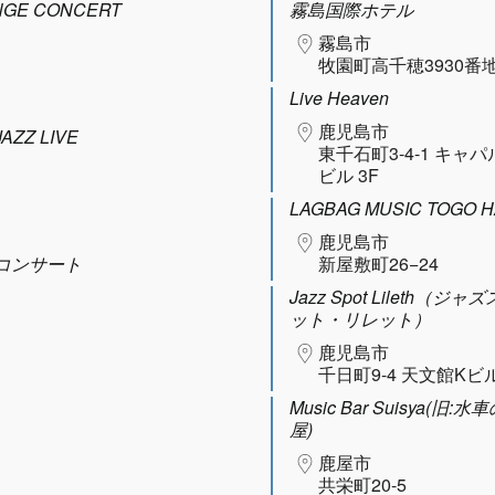
GE CONCERT
霧島国際ホテル
霧島市
牧園町高千穂3930番地
Live Heaven
鹿児島市
AZZ LIVE
東千石町3-4-1 キャ
ビル 3F
LAGBAG MUSIC TOGO H
鹿児島市
コンサート
新屋敷町26−24
Jazz Spot Lileth（ジャ
ット・リレット）
鹿児島市
千日町9-4 天文館Kビル
Music Bar Suisya(旧:水
屋)
鹿屋市
共栄町20-5