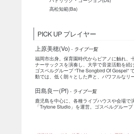
パトリック・ゴージョン(Ds)
高松知範(Ba)
PICK UP プレイヤー
上原美穂(Vo)
-
ライブ一覧
福岡市出身。保育園時代からピアノに触れ、
ナーサックスを演奏し、大学で音楽活動を続け
ゴスペルグループ “The Songbird Of G
動では、低く朗々とした声と、パワフルなリ
田島良一(Pf)
-
ライブ一覧
鹿児島を中心に、各種ライブハウスや会場で
「Trytone Studio」を運営。ゴスペルグループ