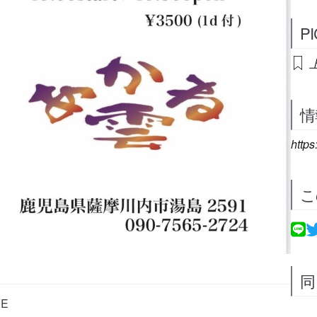
P
情
https
こ
同
VE