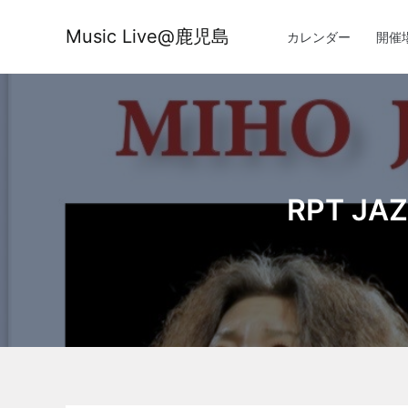
内
容
Music Live@鹿児島
カレンダー
開催
を
ス
キ
ッ
プ
RPT JAZ