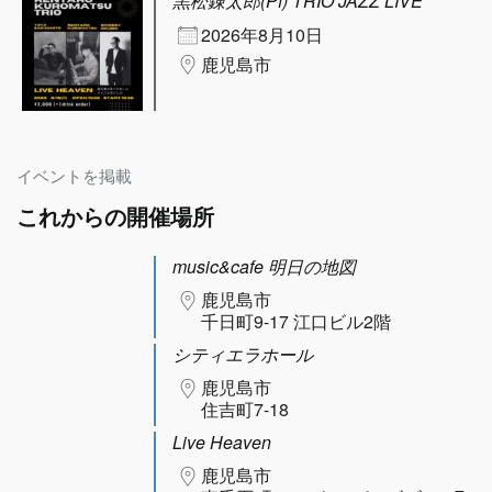
黒松錬太郎(Pf) TRIO JAZZ LIVE
2026年8月10日
鹿児島市
イベントを掲載
これからの開催場所
music&cafe 明日の地図
鹿児島市
千日町9-17 江口ビル2階
シティエラホール
鹿児島市
住吉町7-18
Live Heaven
鹿児島市