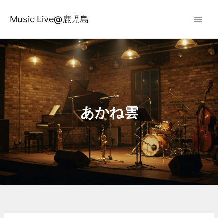
内
容
Music Live@鹿児島
を
ス
キ
ッ
プ
あかね雲