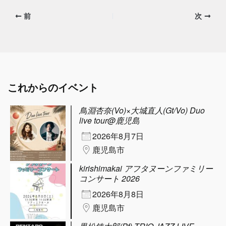
前
次
これからのイベント
鳥淵杏奈(Vo)×大城直人(Gt/Vo) Duo
live tour@鹿児島
2026年8月7日
鹿児島市
kirishimakai アフタヌーンファミリー
コンサート 2026
2026年8月8日
鹿児島市