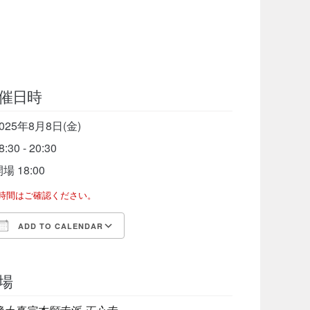
催日時
025年8月8日(金)
8:30 - 20:30
場 18:00
了時間はご確認ください。
ADD TO CALENDAR
Download ICS
Google Calendar
iCalen
場