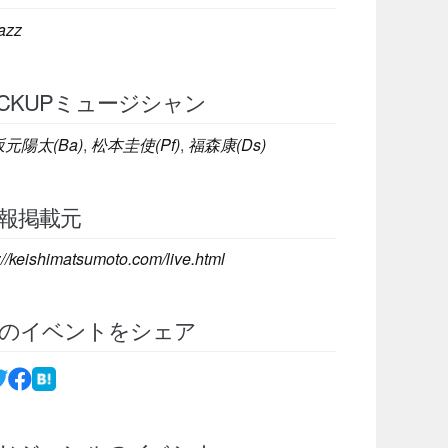
azz
ICKUPミュージシャン
坂元陽太(Ba)
,
松本圭使(Pf)
,
福森康(Ds)
報掲載元
://keishimatsumoto.com/live.html
のイベントをシェア