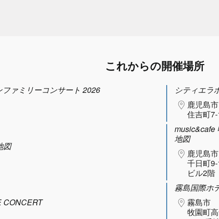
これからの開催場所
タヌーンファミリーコンサート 2026
シティエラ
鹿児島市
住吉町7-
music&caf
地図
地図
鹿児島市
千日町9-
ビル2階
霧島国際ホ
 CONCERT
霧島市
牧園町高