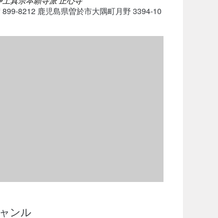
浄土真宗本願寺派 正心寺
〒899-8212 鹿児島県曽於市大隅町月野 3394-10
ャンル