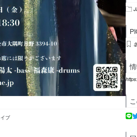
J
P
情
https
こ
ライブ