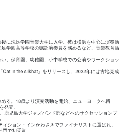
業後に洗足学園音楽大学に入学。彼は横浜を中心に演奏活
洗足学園高等学校の嘱託演奏員を務めるなど、音楽教育活
行い、保育園、幼稚園、小中学校での公演やワークショッ
in the silkhat」をリリースし、2022年には古地克成
める。18歳より演奏活動を開始、ニューヨークへ留
を発売。
か、鹿児島大学ジャズバンド部などへのサクセッションプ
る。
ペティション・インかわさきでファイナリストに選ばれ、
部門で初受賞。