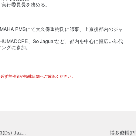
、実行委員長を務める。
AMAHA PMSにて大久保重樹氏に師事、上京後都内のジャ
NZA、HUMADOPE、So Jaguarなど、都内を中心に幅広い年代
ィングに参加。
は必ず主催者や掲載店舗へご確認ください。
西野龍司(Ba)×エミリー(Vo)×磯山和彦(Gt)×迫田龍也(Ds) Jazz & Rock Crossover