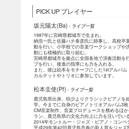
PICK UP プレイヤー
坂元陽太(Ba)
-
ライブ一覧
1987年に宮崎県都城市で生まれ。
納浩一氏と佐藤ハチ泰彦氏に師事し、高校卒
動を行い、小学校での音楽ワークショップや
動にも積極的に取り組む。
宮崎県都城市を拠点に全国各地で演奏活動を
プを行い、後進の指導にも力を入れる。
また、彼は絵本をモチーフにした1stアルバム「Cat 
カルテットやトリオに参加しています。
松本圭使(Pf)
-
ライブ一覧
鹿児島県出身。幼少よりクラシックピアノを始
学。今までに自身のピアノトリオアルバム3枚
CM音楽制作、音楽プロデュースを務めるほ
ラン、鹿児島県の文化力向上に力を注いでい
2014年モントルー・ジャズ・ピアノ・コン
平成29年第42回鹿児島市春の新人賞をジャズ