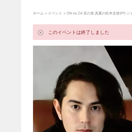
ホーム
イベント
ON no ZA 音の座 真夏の松本圭使(Pf)
このイベントは終了しました