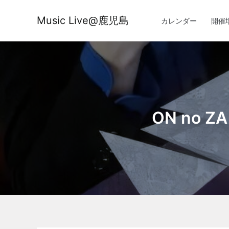
内
容
Music Live@鹿児島
カレンダー
開催
を
ス
キ
ッ
プ
ON no 