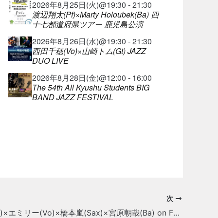
2026年8月25日(火)@19:30 - 21:30
渡辺翔太(Pf)×Marty Holoubek(Ba) 四
十七都道府県ツアー 鹿児島公演
2026年8月26日(水)@19:30 - 21:30
西田千穂(Vo)×山崎トム(Gt) JAZZ
DUO LIVE
2026年8月28日(金)@12:00 - 16:00
The 54th All Kyushu Students BIG
BAND JAZZ FESTIVAL
次
博多俊輔(Pf)×エミリー(Vo)×橋本嵐(Sax)×宮原朝哉(Ba) on Friday Night Live