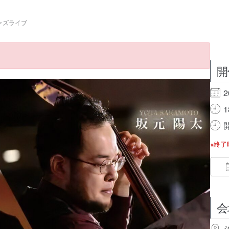
 ジャズライブ
開
2
1
開
※終
会