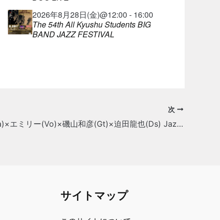
2026年8月28日(金)@12:00 - 16:00
The 54th All Kyushu Students BIG
BAND JAZZ FESTIVAL
次
西野龍司(Ba)×エミリー(Vo)×磯山和彦(Gt)×迫田龍也(Ds) Jazz & Rock Crossover
サイトマップ