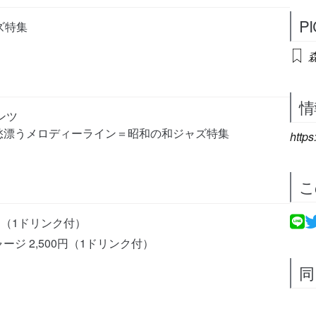
P
ジャズ特集
森
情
ンツ
愁漂うメロディーライン＝昭和の和ジャズ特集
https
こ
円（1ドリンク付）
ージ 2,500円（1ドリンク付）
同