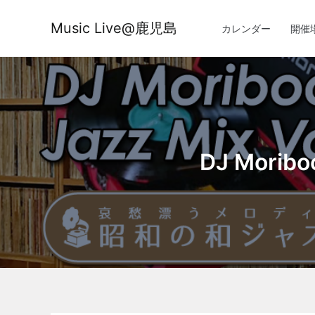
内
容
Music Live@鹿児島
カレンダー
開催
を
ス
キ
ッ
プ
DJ Morib