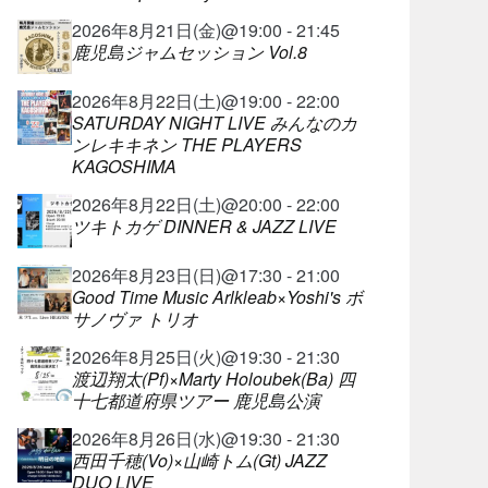
2026年8月21日(金)@19:00 - 21:45
鹿児島ジャムセッション Vol.8
2026年8月22日(土)@19:00 - 22:00
SATURDAY NIGHT LIVE みんなのカ
ンレキキネン THE PLAYERS
KAGOSHIMA
2026年8月22日(土)@20:00 - 22:00
ツキトカゲ DINNER & JAZZ LIVE
2026年8月23日(日)@17:30 - 21:00
Good Time Music Arlkleab×Yoshi's ボ
サノヴァ トリオ
2026年8月25日(火)@19:30 - 21:30
渡辺翔太(Pf)×Marty Holoubek(Ba) 四
十七都道府県ツアー 鹿児島公演
2026年8月26日(水)@19:30 - 21:30
西田千穂(Vo)×山崎トム(Gt) JAZZ
DUO LIVE