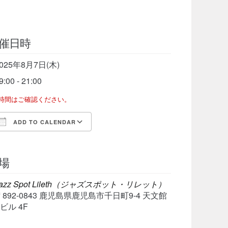
催日時
025年8月7日(木)
9:00 - 21:00
了時間はご確認ください。
ADD TO CALENDAR
Download ICS
Google Calendar
iCalen
場
azz Spot Lileth（ジャズスポット・リレット）
〒892-0843 鹿児島県鹿児島市千日町9-4 天文館
ビル 4F