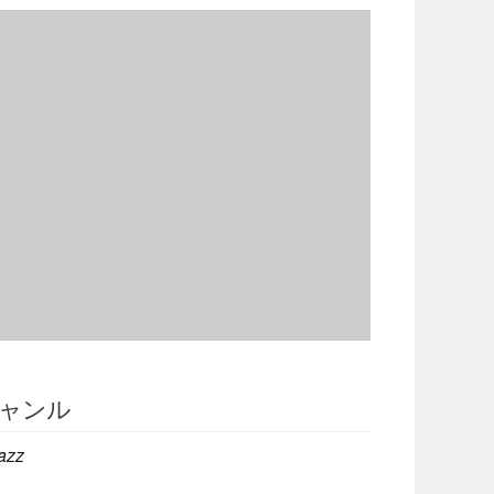
ャンル
azz