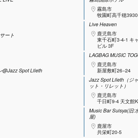
霧島市
牧園町高千穂3930
Live Heaven
鹿児島市
ンサート
東千石町3-4-1 
ビル 3F
LAGBAG MUSIC TOG
鹿児島市
zz Spot Lileth
新屋敷町26−24
Jazz Spot Lileth
ット・リレット）
鹿児島市
千日町9-4 天文館K
Music Bar Suisya(
屋)
鹿屋市
共栄町20-5