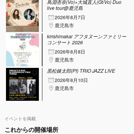
鳥淵杏奈(Vo)×大城直人(Gt/Vo) Duo
live tour@鹿児島
2026年8月7日
鹿児島市
kirishimakai アフタヌーンファミリー
コンサート 2026
2026年8月8日
鹿児島市
黒松錬太郎(Pf) TRIO JAZZ LIVE
2026年8月10日
鹿児島市
イベントを掲載
これからの開催場所