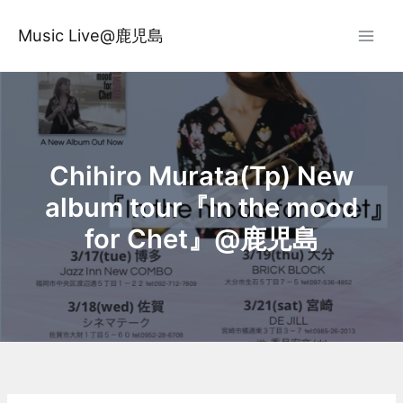
内
容
Music Live@鹿児島
を
ス
キ
ッ
プ
Chihiro Murata(Tp) New
album tour『In the mood
for Chet』@鹿児島