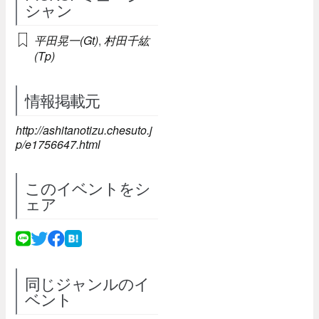
シャン
平田晃一(Gt)
,
村田千紘
(Tp)
情報掲載元
http://ashitanotizu.chesuto.j
p/e1756647.html
このイベントをシ
ェア
同じジャンルのイ
ベント