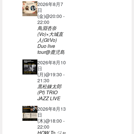
2026年8月7
日
(金)@20:00 -
22:00
鳥淵杏奈
(Vo)×大城直
人(Gt/Vo)
Duo live
tour@鹿児島
2026年8月10
日
(月)@19:30 -
21:30
黒松錬太郎
(Pf) TRIO
JAZZ LIVE
2026年8月13
日
(木)@18:00 -
22:00
HOW To ジャ