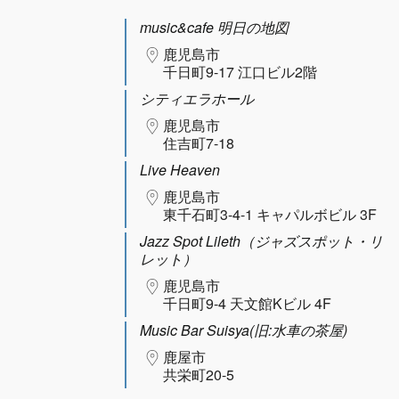
music&cafe 明日の地図
鹿児島市
千日町9-17 江口ビル2階
シティエラホール
鹿児島市
住吉町7-18
Live Heaven
鹿児島市
東千石町3-4-1 キャパルボビル 3F
Jazz Spot Lileth（ジャズスポット・リ
レット）
鹿児島市
千日町9-4 天文館Kビル 4F
Music Bar Suisya(旧:水車の茶屋)
鹿屋市
共栄町20-5