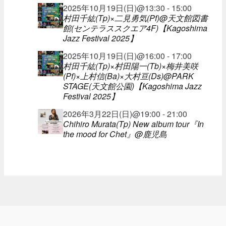
2025年10月19日(日)@13:30 - 15:00
村田千紘(Tp)×二見勇気(Pf)@天文館図書
館(センテラススクエア4F)【Kagoshima
Jazz Festival 2025】
2025年10月19日(日)@16:00 - 17:00
村田千紘(Tp)×村田陽一(Tb)×梅井美咲
(Pf)×上村信(Ba)×大村亘(Ds)@PARK
STAGE(天文館公園)【Kagoshima Jazz
Festival 2025】
2026年3月22日(日)@19:00 - 21:00
Chihiro Murata(Tp) New album tour『In
the mood for Chet』@鹿児島