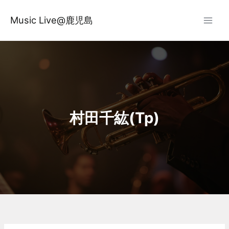
内
容
Music Live@鹿児島
を
ス
キ
ッ
プ
村田千紘(Tp)