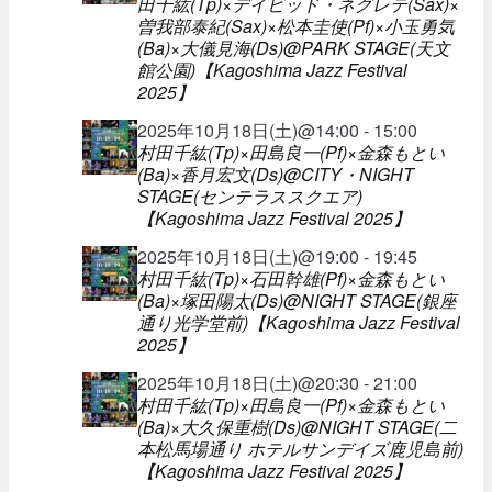
田千紘(Tp)×デイビッド・ネグレテ(Sax)×
曽我部泰紀(Sax)×松本圭使(Pf)×小玉勇気
(Ba)×大儀見海(Ds)@PARK STAGE(天文
館公園)【Kagoshima Jazz Festival
2025】
2025年10月18日(土)@14:00 - 15:00
村田千紘(Tp)×田島良一(Pf)×金森もとい
(Ba)×香月宏文(Ds)@CITY・NIGHT
STAGE(センテラススクエア)
【Kagoshima Jazz Festival 2025】
2025年10月18日(土)@19:00 - 19:45
村田千紘(Tp)×石田幹雄(Pf)×金森もとい
(Ba)×塚田陽太(Ds)@NIGHT STAGE(銀座
通り光学堂前)【Kagoshima Jazz Festival
2025】
2025年10月18日(土)@20:30 - 21:00
村田千紘(Tp)×田島良一(Pf)×金森もとい
(Ba)×大久保重樹(Ds)@NIGHT STAGE(二
本松馬場通り ホテルサンデイズ鹿児島前)
【Kagoshima Jazz Festival 2025】