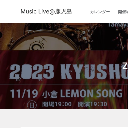
内
容
Music Live@鹿児島
カレンダー
開催
を
ス
キ
ッ
プ
Z