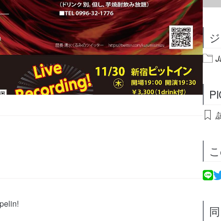
ジ
J
P
こ
pelin!
同