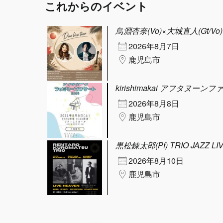
これからのイベント
鳥淵杏奈(Vo)×大城直人(Gt/Vo) D
2026年8月7日
鹿児島市
kirishimakai アフタヌーン
2026年8月8日
鹿児島市
黒松錬太郎(Pf) TRIO JAZZ LI
2026年8月10日
鹿児島市