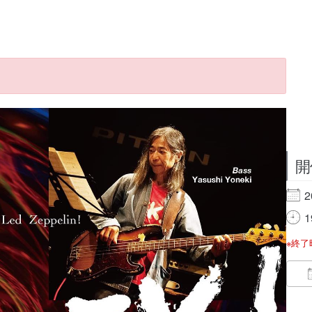
開
2
1
※終