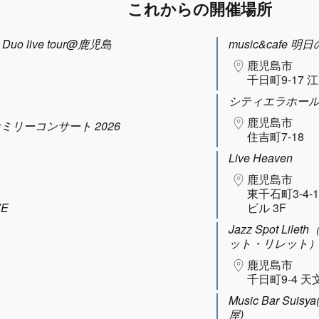
これからの開催場所
uo live tour@鹿児島
music&cafe 明
鹿児島市
千日町9-17 
シティエラホー
鹿児島市
ファミリーコンサート 2026
住吉町7-18
Live Heaven
鹿児島市
東千石町3-4-
VE
ビル 3F
Jazz Spot Lil
ット・リレット
鹿児島市
千日町9-4 天
Music Bar Sui
屋)