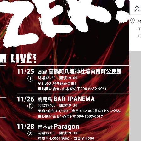
会
B
パ