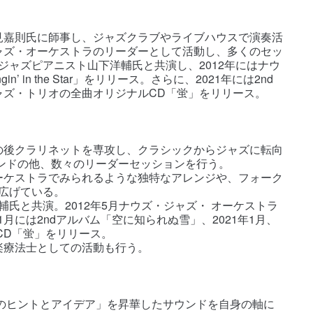
見嘉則氏に師事し、ジャズクラブやライブハウスで演奏活
ャズ・オーケストラのリーダーとして活動し、多くのセッ
にジャズピアニスト山下洋輔氏と共演し、2012年にはナウ
’ in the Star」をリリース。さらに、2021年には2nd
ャズ・トリオの全曲オリジナルCD「蛍」をリリース。
の後クラリネットを専攻し、クラシックからジャズに転向
ンドの他、数々のリーダーセッションを行う。
ーケストラでみられるような独特なアレンジや、フォーク
広げている。
洋輔氏と共演。2012年5月ナウズ・ジャズ・ オーケストラ
2021年11月には2ndアルバム「空に知られぬ雪」、2021年1月、
CD「蛍」をリリース。
楽療法士としての活動も行う。
のヒントとアイデア」を昇華したサウンドを自身の軸に