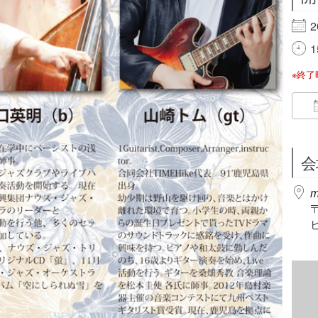
2
1
※終
会
m