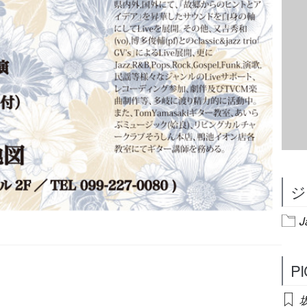
ジ
J
P