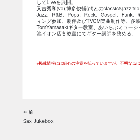
してLiveを展開。
又吉秀和(vo),博多俊輔(pf)とのclassic&jazz t
Jazz、R&B、Pops、Rock、Gospel、
ィング参加、劇伴及びTVCM楽曲制作等、多
TomYamasakiギター教室、あいらぶミュ
池イオン店各教室にてギター講師を務める。
※掲載情報には細心の注意を払っていますが、不明な点
前
Sax Jukebox