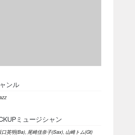
ャンル
azz
ICKUPミュージシャン
坂口英明(Ba)
,
尾崎佳奈子(Sax)
,
山崎トム(Gt)