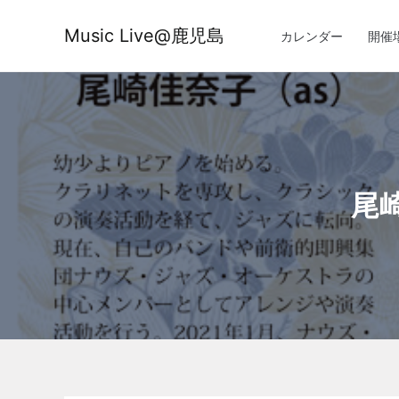
内
容
Music Live@鹿児島
カレンダー
開催
を
ス
キ
ッ
プ
尾崎