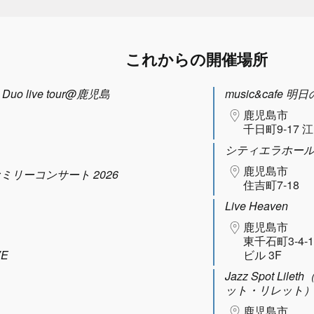
これからの開催場所
uo live tour@鹿児島
music&cafe 明
鹿児島市
千日町9-17 
シティエラホー
鹿児島市
ファミリーコンサート 2026
住吉町7-18
Live Heaven
鹿児島市
東千石町3-4-
VE
ビル 3F
Jazz Spot Lil
ット・リレット
鹿児島市