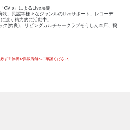
rio「GV’s」によるLive展開。
Funk、演歌、民謡等様々なジャンルのLiveサポート、レコーデ
岐に渡り精力的に活動中。
ージック(姶良)、リビングカルチャークラブそうしん本店、鴨
は必ず主催者や掲載店舗へご確認ください。