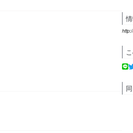
情
http:
こ
同