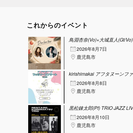
これからのイベント
鳥淵杏奈(Vo)×大城直人(Gt/Vo) D
2026年8月7日
鹿児島市
kirishimakai アフタヌーン
2026年8月8日
鹿児島市
黒松錬太郎(Pf) TRIO JAZZ LI
2026年8月10日
鹿児島市