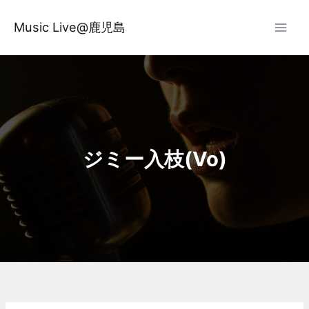
内
容
Music Live@鹿児島
を
ス
キ
ッ
プ
ジミー入枝(Vo)