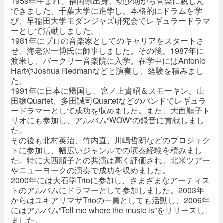
1959年生まれ、福岡県出身。幼少期から音楽に親しん
できました。千葉大学に進学し、本格的にドラムを学
び、早稲田大学モダンジャズ研究会でレギュラードラマ
ーとして活動しました。
1981年にプロの音楽家としてのキャリアをスタートさ
せ、海老沢一博氏に師事しました。その後、1987年に
渡米し、バークリー音楽院に入学。在学中にはAntonio
HartやJoshua Redmanなどと演奏し、経験を積みまし
た。
1991年に日本に帰国し、宮ノ上貴昭＆スモーキン、山
田穣Quartet、多田誠司Quartetなどのバンドでレギュラ
ードラマーとして成功を収めました。また、大西順子ト
リオにも参加し、アルバム”WOW”の録音に貢献しまし
た。
その後も北村英治、竹内直、川嶋哲朗などのプロジェク
トに参加し、幅広いジャンルでの演奏経験を積みまし
た。特に大西順子との共演は高く評価され、北米ツアー
やニューヨークの演奏で成功を収めました。
2000年には大石学Trioに参加し、さまざまなアーティス
トのアルバムにドラマーとして参加しました。2003年
からはユキアリマサTrioの一員としても活動し、2006年
にはアルバム”Tell me where the music is”をリリースし
ました。