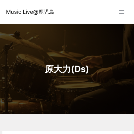
内
容
Music Live@鹿児島
を
ス
キ
ッ
プ
原大力(Ds)