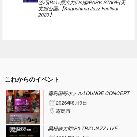
谷巧(Ba)×原大力(Ds)@PARK STAGE(天
文館公園)【Kagoshima Jazz Festival
2023】
これからのイベント
霧島国際ホテル LOUNGE CONCERT
2026年8月9日
霧島市
黒松錬太郎(Pf) TRIO JAZZ LIVE