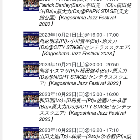
Patrick Bartley(Sax)×平田晃一(Gt)×横田健
斗(Ba)×原大力(Ds)@PARK STAGE(天文
館公園)【Kagoshima Jazz Festival
2023】
2023年10月21日(土)@16:00 - 17:00
魚返明未(Pf)×小川晋平(Ba)×原大力
(Ds)@CITY STAGE(センテラススクエア)
【Kagoshima Jazz Festival 2023】
2023年10月21日(土)@20:00 - 20:50
熊谷ヤスマサ(Pf)×横田健斗(Ba)×原大力
(Ds)@NIGHT STAGE(センテラススクエ
ア)【Kagoshima Jazz Festival 2023】
2023年10月22日(日)@15:00 - 16:00
和田明(Vo)×田島良一(Pf)×佐藤ハチ恭彦
(Ba)×原大力(Ds)@CITY STAGE(センテラ
ススクエア)【Kagoshima Jazz Festival
2023】
2023年10月22日(日)@16:20 - 17:10
山田丈造(Tp)×林栄一(Sax)×渋谷毅(Pf)×粟