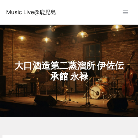
内
容
Music Live@鹿児島
を
ス
キ
ッ
プ
大口酒造第二蒸溜所 伊佐伝
承館 永禄