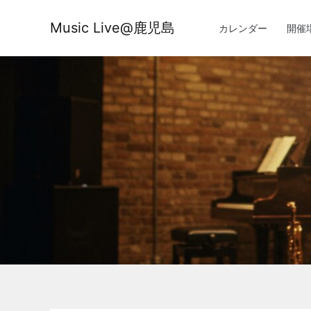
内
容
Music Live@鹿児島
カレンダー
開催
を
ス
キ
ッ
プ