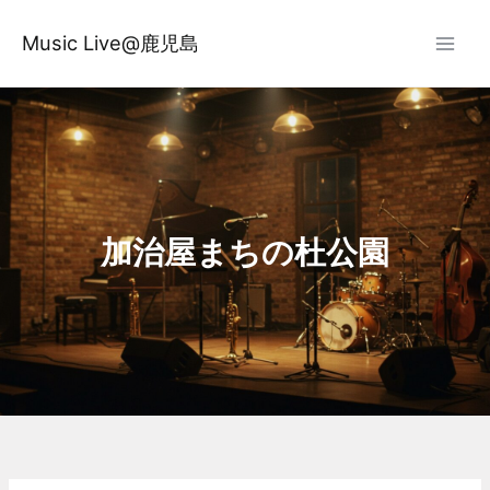
内
容
Music Live@鹿児島
を
ス
キ
ッ
プ
加治屋まちの杜公園