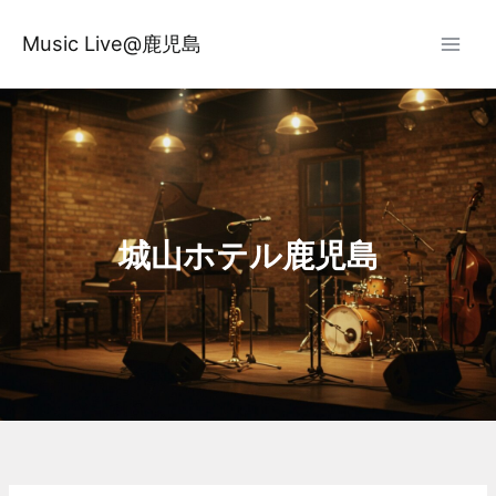
内
容
Music Live@鹿児島
を
ス
キ
ッ
プ
城山ホテル鹿児島