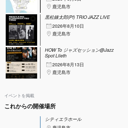
鹿児島市
黒松錬太郎(Pf) TRIO JAZZ LIVE
2026年8月10日
鹿児島市
HOW To ジャズセッション@Jazz
Spot Lileth
2026年8月13日
鹿児島市
イベントを掲載
これからの開催場所
シティエラホール
鹿児島市