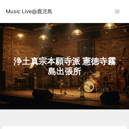
内
容
Music Live@鹿児島
を
ス
キ
ッ
プ
浄土真宗本願寺派 憲徳寺霧
島出張所