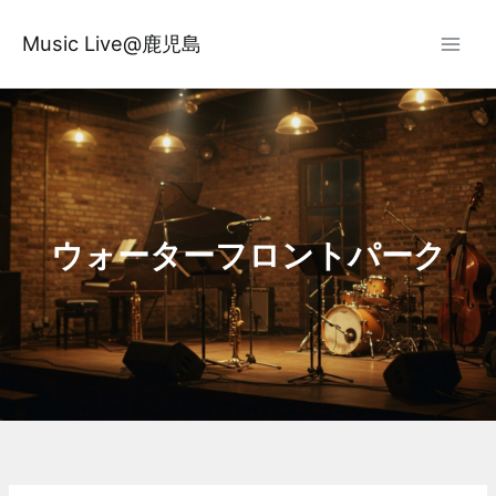
内
容
Music Live@鹿児島
を
ス
キ
ッ
プ
ウォーターフロントパーク