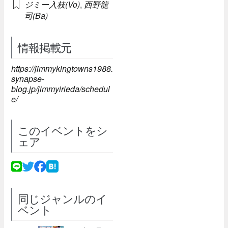
ジミー入枝(Vo)
,
西野龍
司(Ba)
情報掲載元
https://jimmykingtowns1988.
synapse-
blog.jp/jimmyirieda/schedul
e/
このイベントをシ
ェア
同じジャンルのイ
ベント