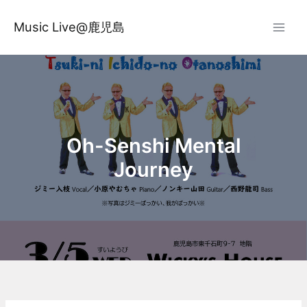
内
容
Music Live@鹿児島
を
ス
キ
ッ
プ
Oh-Senshi Mental
Journey