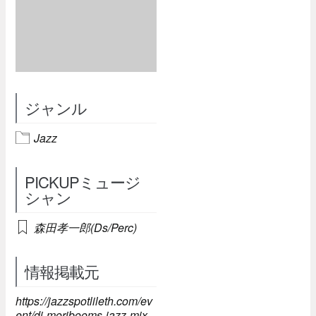
ジャンル
Jazz
PICKUPミュージ
シャン
森田孝一郎(Ds/Perc)
情報掲載元
https://jazzspotlileth.com/ev
ent/dj-moribooms-jazz-mix-