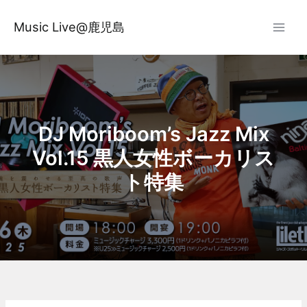
内
容
Music Live@鹿児島
を
ス
キ
ッ
プ
DJ Moriboom’s Jazz Mix
Vol.15 黒人女性ボーカリス
ト特集