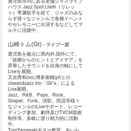
鹿児島市内にある老舗ジャズライブ
ハウス Jazz Spot Lileth（リレッ
ト）専属歌手を経て、ジャズのみな
らず様々なジャンルで各種イベント
やセレモニーに出演するなどしてマ
ルチに活躍中。
山崎トム(Gt)
-
ライブ一覧
鹿児島を拠点に県内外,国外にて、
「故郷からのヒントとアイデア」を
昇華したサウンドを自身の軸にして
Liveを展開。
又吉秀和(vo),博多俊輔(pf)との
classic&jazz trio「GV’s」による
Live展開。
Jazz、R&B、Pops、Rock、
Gospel、Funk、演歌、民謡等様々
なジャンルのLiveサポート、レコー
ディング参加、劇伴及びTVCM楽曲
制作等、多岐に渡り精力的に活動
中。
TomYamasakiギター教室、あいら