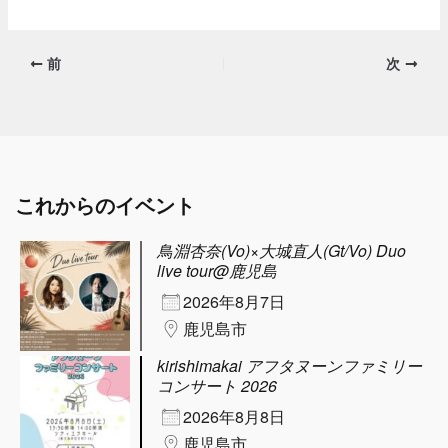
前
次
これからのイベント
鳥淵杏奈(Vo)×大城直人(Gt/Vo) Duo
live tour@鹿児島
2026年8月7日
鹿児島市
kirishimakai アフタヌーンファミリー
コンサート 2026
2026年8月8日
鹿児島市