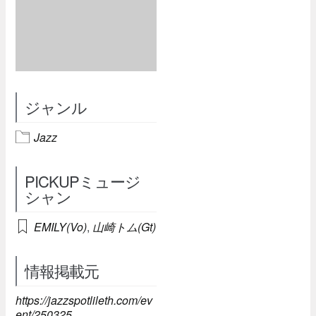
ジャンル
Jazz
PICKUPミュージ
シャン
EMILY(Vo)
,
山崎トム(Gt)
情報掲載元
https://jazzspotlileth.com/ev
ent/250325