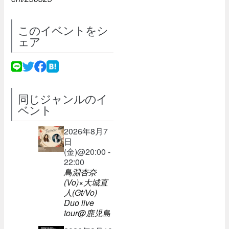
このイベントをシ
ェア
同じジャンルのイ
ベント
2026年8月7
日
(金)@20:00 -
22:00
鳥淵杏奈
(Vo)×大城直
人(Gt/Vo)
Duo live
tour@鹿児島