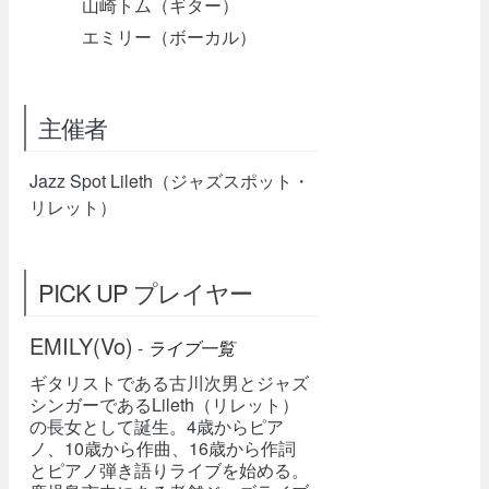
山崎トム（ギター）
エミリー（ボーカル）
主催者
Jazz Spot Lileth（ジャズスポット・
リレット）
PICK UP プレイヤー
EMILY(Vo)
-
ライブ一覧
ギタリストである古川次男とジャズ
シンガーであるLileth（リレット）
の長女として誕生。4歳からピア
ノ、10歳から作曲、16歳から作詞
とピアノ弾き語りライブを始める。