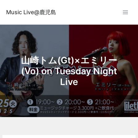
内
容
Music Live@鹿児島
を
ス
キ
ッ
プ
山崎トム(Gt)×エミリー
(Vo) on Tuesday Night
Live