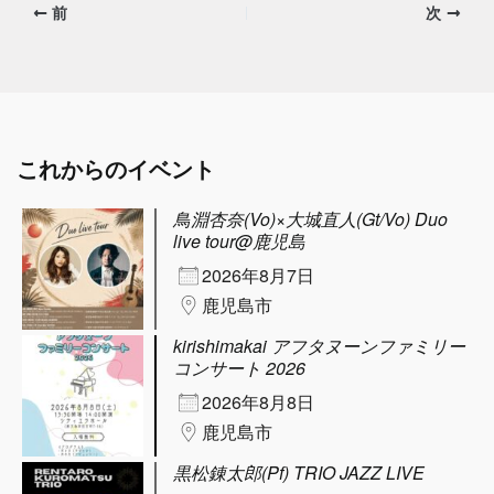
前
次
これからのイベント
鳥淵杏奈(Vo)×大城直人(Gt/Vo) Duo
live tour@鹿児島
2026年8月7日
鹿児島市
kirishimakai アフタヌーンファミリー
コンサート 2026
2026年8月8日
鹿児島市
黒松錬太郎(Pf) TRIO JAZZ LIVE