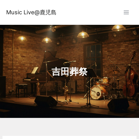
内
容
Music Live@鹿児島
を
ス
キ
ッ
プ
吉田葬祭