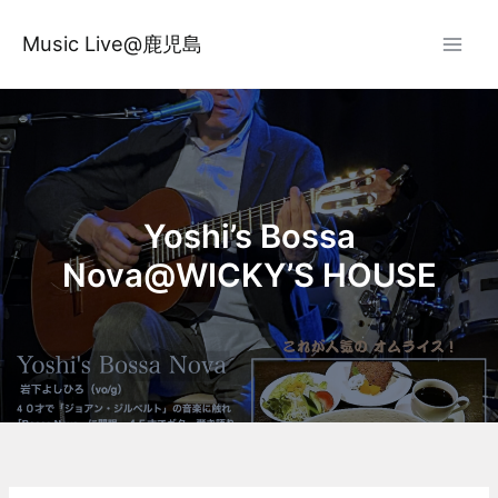
内
容
Music Live@鹿児島
を
ス
キ
ッ
プ
Yoshi’s Bossa
Nova@WICKY’S HOUSE