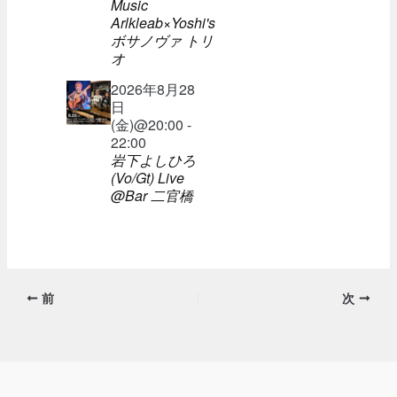
Music
Arlkleab×Yoshi's
ボサノヴァ トリ
オ
2026年8月28
日
(金)@20:00 -
22:00
岩下よしひろ
(Vo/Gt) Live
@Bar 二官橋
前
次