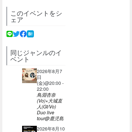
このイベントをシ
ェア
同じジャンルのイ
ベント
2026年8月7
日
(金)@20:00 -
22:00
鳥淵杏奈
(Vo)×大城直
人(Gt/Vo)
Duo live
tour@鹿児島
2026年8月10