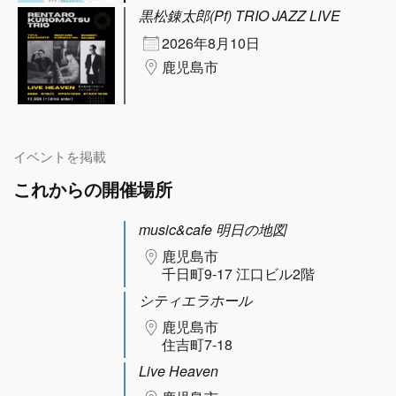
黒松錬太郎(Pf) TRIO JAZZ LIVE
2026年8月10日
鹿児島市
イベントを掲載
これからの開催場所
music&cafe 明日の地図
鹿児島市
千日町9-17 江口ビル2階
シティエラホール
鹿児島市
住吉町7-18
Live Heaven