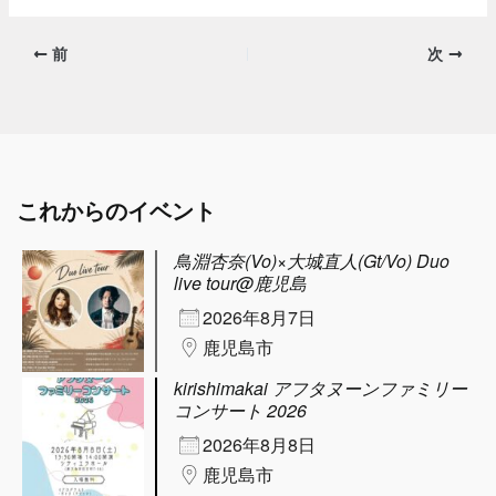
前
次
これからのイベント
鳥淵杏奈(Vo)×大城直人(Gt/Vo) Duo
live tour@鹿児島
2026年8月7日
鹿児島市
kirishimakai アフタヌーンファミリー
コンサート 2026
2026年8月8日
鹿児島市