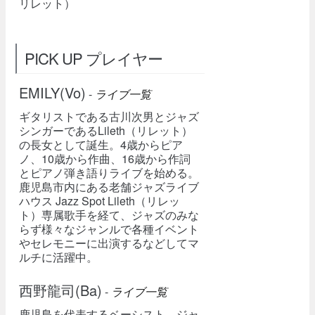
リレット）
PICK UP プレイヤー
EMILY(Vo)
-
ライブ一覧
ギタリストである古川次男とジャズ
シンガーであるLileth（リレット）
の長女として誕生。4歳からピア
ノ、10歳から作曲、16歳から作詞
とピアノ弾き語りライブを始める。
鹿児島市内にある老舗ジャズライブ
ハウス Jazz Spot Lileth（リレッ
ト）専属歌手を経て、ジャズのみな
らず様々なジャンルで各種イベント
やセレモニーに出演するなどしてマ
ルチに活躍中。
西野龍司(Ba)
-
ライブ一覧
鹿児島を代表するベーシスト。ジャ