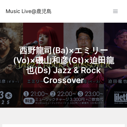
内
容
Music Live@鹿児島
を
ス
キ
ッ
プ
西野龍司(Ba)×エミリー
(Vo)×磯山和彦(Gt)×迫田龍
也(Ds) Jazz & Rock
Crossover