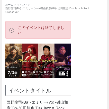
ホーム
イベント
西野龍司(Ba)×エミリー(Vo)×磯山和彦(Gt)×迫田龍也(Ds) Jazz & Rock
Crossover
このイベントは終了しまし
た
イベントタイトル
西野龍司(Ba)×エミリー(Vo)×磯山和
彦(Gt)×迫田龍也(Ds) Jazz & Rock