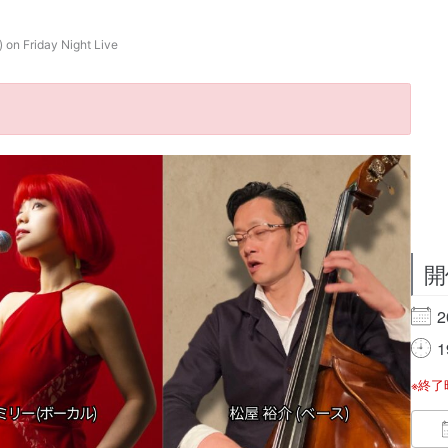
Friday Night Live
開
2
1
※終