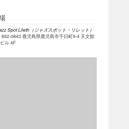
Download ICS
Google Calendar
iCalen
場
azz Spot Lileth（ジャズスポット・リレット）
〒892-0843 鹿児島県鹿児島市千日町9-4 天文館
ビル 4F