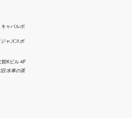
1 キャパルボ
eth（ジャズスポ
）
文館Kビル 4F
sya(旧:水車の茶