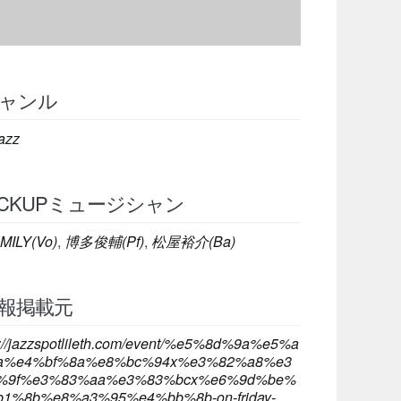
ャンル
azz
ICKUPミュージシャン
MILY(Vo)
,
博多俊輔(Pf)
,
松屋裕介(Ba)
報掲載元
s://jazzspotlileth.com/event/%e5%8d%9a%e5%a
a%e4%bf%8a%e8%bc%94x%e3%82%a8%e3
%9f%e3%83%aa%e3%83%bcx%e6%9d%be%
1%8b%e8%a3%95%e4%bb%8b-on-friday-