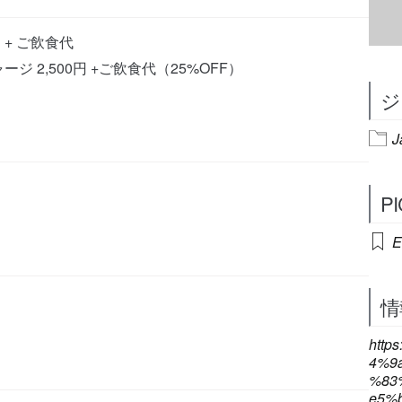
 + ご飲食代
 2,500円 +ご飲食代（25%OFF）
ジ
J
P
E
情
http
4%9
%83
e5%b