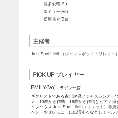
博多俊輔(Pf)
エミリー(Vo)
松屋裕介(Ba)
主催者
Jazz Spot Lileth（ジャズスポット・リレット
PICK UP プレイヤー
EMILY(Vo)
-
ライブ一覧
ギタリストである古川次男とジャズシンガーであ
ノ、10歳から作曲、16歳から作詞とピアノ
イブハウス Jazz Spot Lileth（リレ
ベントやセレモニーに出演するなどしてマル