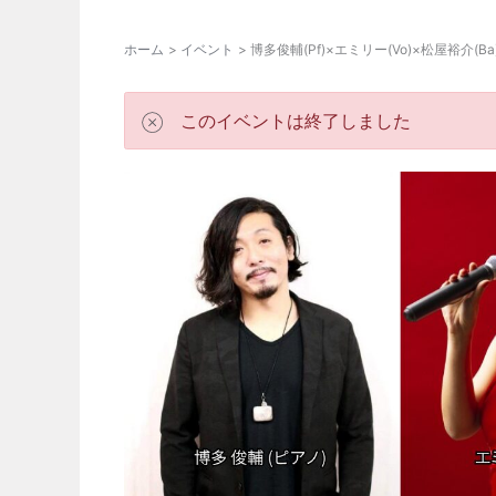
ホーム
イベント
博多俊輔(Pf)×エミリー(Vo)×松屋裕介(Ba) on 
このイベントは終了しました