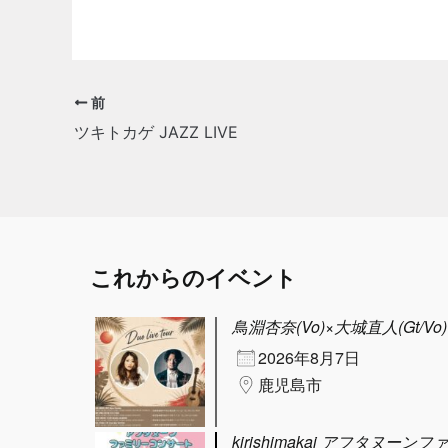
前
ツキトカゲ JAZZ LIVE
これからのイベント
鳥淵杏奈(Vo)×大城直人(Gt/Vo) D
2026年8月7日
鹿児島市
kirishimakai アフタヌーン