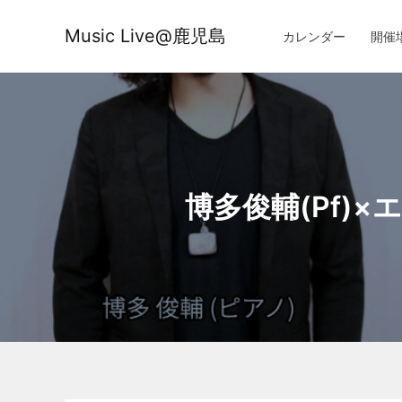
内
容
Music Live@鹿児島
カレンダー
開催
を
ス
キ
ッ
プ
博多俊輔(Pf)×エミリ