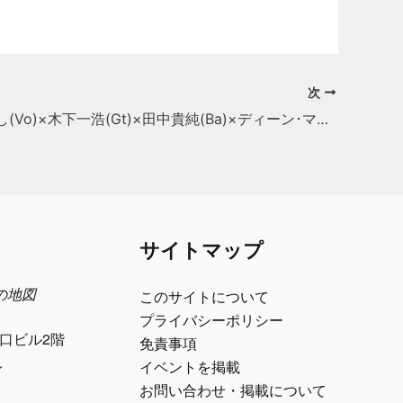
次
ひだかひとし(Vo)×木下一浩(Gt)×田中貴純(Ba)×ディーン･マークル(Ds) SATURDAY NIGHT LIVE ~ Jazz Funk で踊らNight
サイトマップ
日の地図
このサイトについて
プライバシーポリシー
江口ビル2階
免責事項
ル
イベントを掲載
お問い合わせ・掲載について