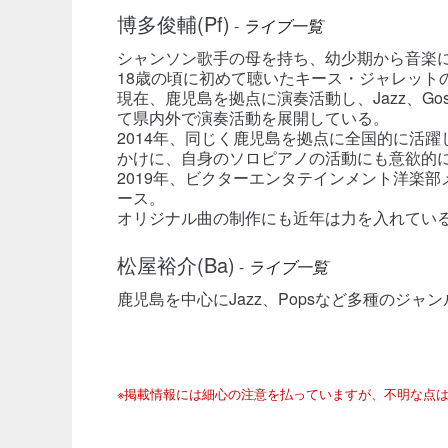
博多俊輔(Pf)
-
ライブ一覧
シャンソン歌手の母を持ち、幼少期から音楽
18歳の頃に初めて聴いたキース・ジャレット
現在、鹿児島を拠点に演奏活動し、Jazz、Gos
て県内外で演奏活動を展開している。
2014年、同じく鹿児島を拠点に全国的に活
かけに、自身のソロピアノの活動にも意欲的
2019年、ビクターエンタテインメント洋楽部
ース。
オリジナル曲の制作にも近年は力を入れてい
松屋裕介(Ba)
-
ライブ一覧
鹿児島を中心にJazz、Popsなど多種のジャ
※掲載情報には細心の注意を払っていますが、不明な点