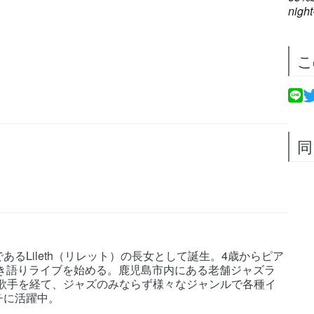
night
こ
）
同
るLileth（リレット）の長女として誕生。4歳からピア
弾き語りライブを始める。鹿児島市内にある老舗ジャズラ
ット）専属歌手を経て、ジャズのみならず様々なジャンルで各種イ
チに活躍中。