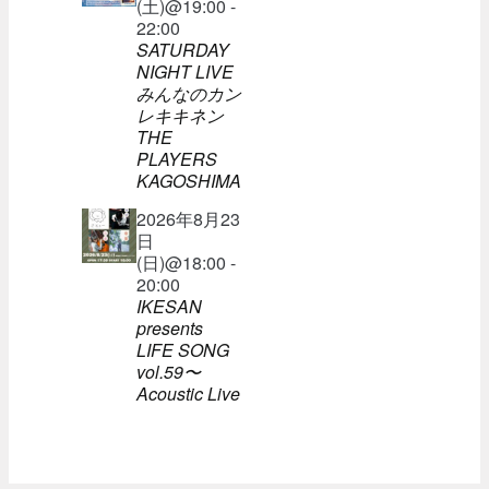
(土)@19:00 -
22:00
SATURDAY
NIGHT LIVE
みんなのカン
レキキネン
THE
PLAYERS
KAGOSHIMA
2026年8月23
日
(日)@18:00 -
20:00
IKESAN
presents
LIFE SONG
vol.59〜
Acoustic Live