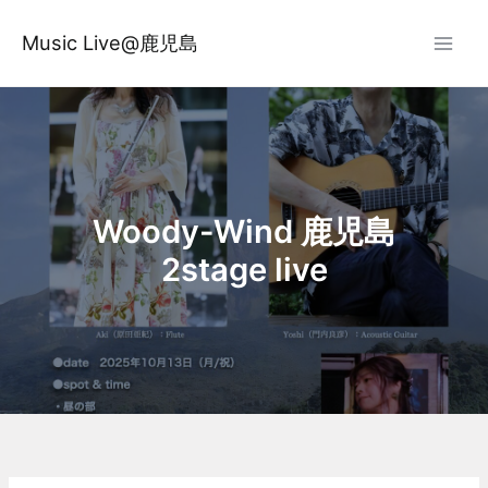
内
容
Music Live@鹿児島
を
ス
キ
ッ
プ
Woody-Wind 鹿児島
2stage live