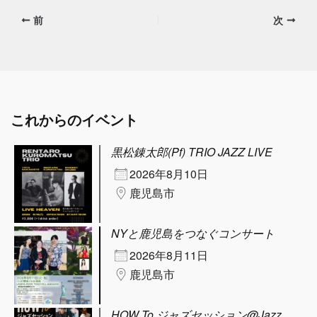
前
次
これからのイベント
黒松錬太郎(Pf) TRIO JAZZ LIVE
2026年8月10日
鹿児島市
NYと鹿児島をつなぐコンサート
2026年8月11日
鹿児島市
HOW To ジャズセッション@Jazz