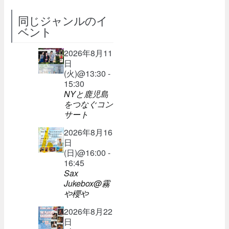
同じジャンルのイ
ベント
2026年8月11
日
(火)@13:30 -
15:30
NYと鹿児島
をつなぐコン
サート
2026年8月16
日
(日)@16:00 -
16:45
Sax
Jukebox@霧
や櫻や
2026年8月22
日