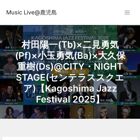
内
容
Music Live@鹿児島
を
ス
キ
ッ
村田陽一(Tb)×二見勇気
プ
(Pf)×小玉勇気(Ba)×大久保
重樹(Ds)@CITY・NIGHT
STAGE(センテラススクエ
ア)【Kagoshima Jazz
Festival 2025】