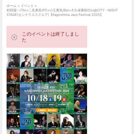
ホーム
イベント
村田陽一(Tb)×二見勇気(Pf)×小玉勇気(Ba)×大久保重樹(Ds)@CITY・NIGHT
STAGE(センテラススクエア)【Kagoshima Jazz Festival 2025】
このイベントは終了しまし
た