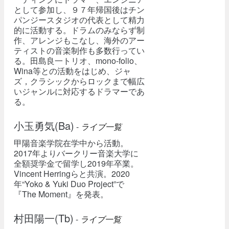
として参加し、９７年帰国後はチン
パンジースタジオの代表として精力
的に活動する。ドラムのみならず制
作、アレンジもこなし、海外のアー
ティストの音楽制作も多数行ってい
る。田島良一トリオ、mono-folio、
Wina等との活動をはじめ、ジャ
ズ，クラシックからロックまで幅広
いジャンルに対応するドラマーであ
る。
小玉勇気(Ba)
-
ライブ一覧
甲陽音楽学院在学中から活動。
2017年よりバークリー音楽大学に
全額奨学金で留学し2019年卒業。
Vincent Herringらと共演。2020
年“Yoko & Yuki Duo Project”で
『The Moment』を発表。
村田陽一(Tb)
-
ライブ一覧