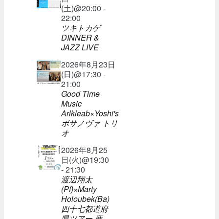
(土)@20:00 -
22:00
ツキトカゲ
DINNER &
JAZZ LIVE
2026年8月23日
(日)@17:30 -
21:00
Good Time
Music
Arlkleab×Yoshi's
ボサノヴァ トリ
オ
2026年8月25
日(火)@19:30
- 21:30
渡辺翔太
(Pf)×Marty
Holoubek(Ba)
四十七都道府
県ツアー 鹿