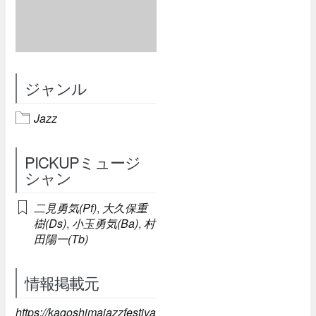
ジャンル
Jazz
PICKUPミュージ
シャン
二見勇気(Pf)
,
大久保重
樹(Ds)
,
小玉勇気(Ba)
,
村
田陽一(Tb)
情報掲載元
https://kagoshimajazzfestiva