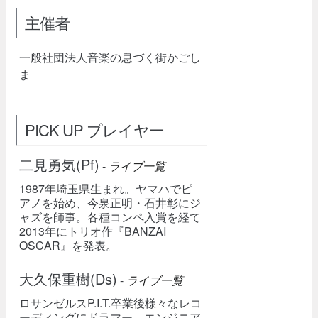
主催者
一般社団法人音楽の息づく街かごし
ま
PICK UP プレイヤー
二見勇気(Pf)
-
ライブ一覧
1987年埼玉県生まれ。ヤマハでピ
アノを始め、今泉正明・石井彰にジ
ャズを師事。各種コンペ入賞を経て
2013年にトリオ作『BANZAI
OSCAR』を発表。
大久保重樹(Ds)
-
ライブ一覧
ロサンゼルスP.I.T.卒業後様々なレコ
ーディングにドラマー、エンジニア