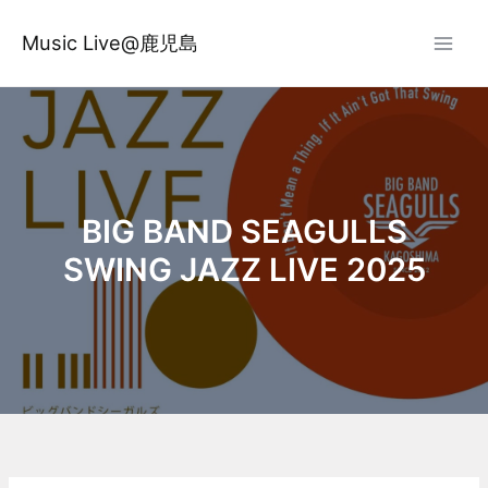
内
容
Music Live@鹿児島
を
ス
キ
ッ
プ
BIG BAND SEAGULLS
SWING JAZZ LIVE 2025