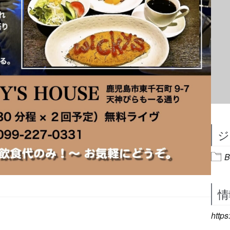
ジ
B
情
http