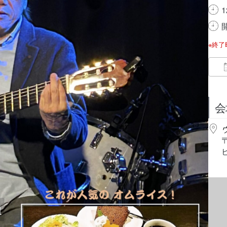
1
開
※終
会
ビ