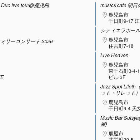
uo live tour@鹿児島
music&cafe 明
鹿児島市
千日町9-17 
シティエラホー
鹿児島市
ファミリーコンサート 2026
住吉町7-18
Live Heaven
鹿児島市
東千石町3-4-
VE
ビル 3F
Jazz Spot Lil
ット・リレット
鹿児島市
千日町9-4 天
Music Bar Sui
屋)
鹿屋市
共栄町20-5