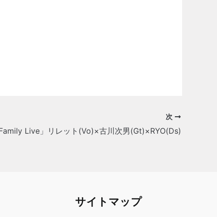
次
h Family Live」リレット(Vo)×古川次男(Gt)×RYO(Ds)
サイトマップ