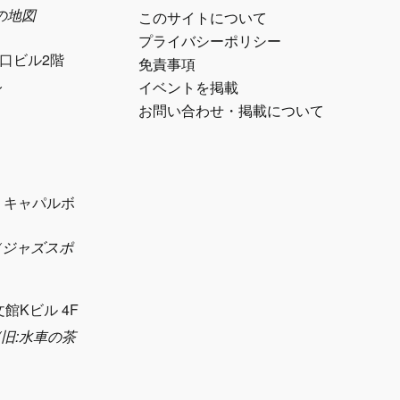
日の地図
このサイトについて
プライバシーポリシー
江口ビル2階
免責事項
ル
イベントを掲載
お問い合わせ・掲載について
1 キャパルボ
eth（ジャズスポ
）
文館Kビル 4F
sya(旧:水車の茶