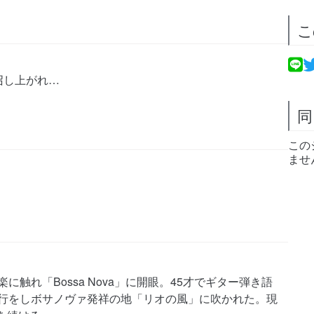
こ
召し上がれ…
同
この
ませ
触れ「Bossa Nova」に開眼。45才でギター弾き語
旅行をしボサノヴァ発祥の地「リオの風」に吹かれた。現