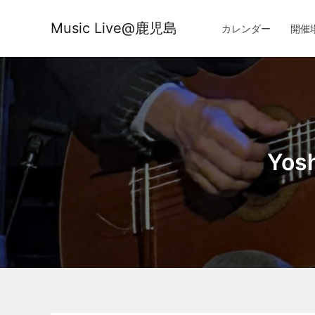
内
容
Music Live@鹿児島
カレンダー
開催
を
ス
キ
ッ
プ
Yos