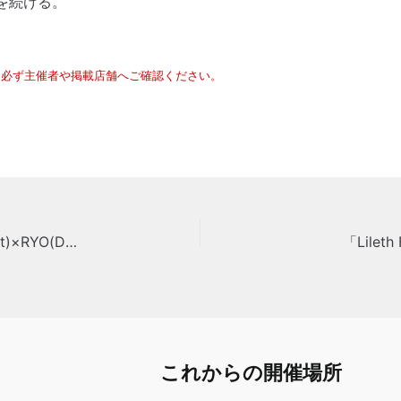
を続ける。
は必ず主催者や掲載店舗へご確認ください。
「Lileth Family Live」エミリー(Vo/Pf)×古川次男(Gt)×RYO(Ds)
「Lilet
これからの開催場所