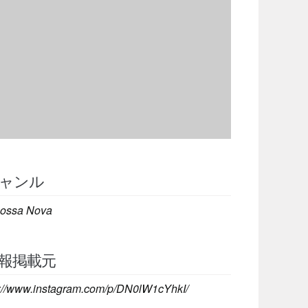
ャンル
ossa Nova
報掲載元
s://www.instagram.com/p/DN0lW1cYhkI/