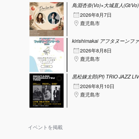
鳥淵杏奈(Vo)×大城直人(Gt/Vo) D
2026年8月7日
鹿児島市
kirishimakai アフタヌーン
2026年8月8日
鹿児島市
黒松錬太郎(Pf) TRIO JAZZ LI
2026年8月10日
鹿児島市
イベントを掲載