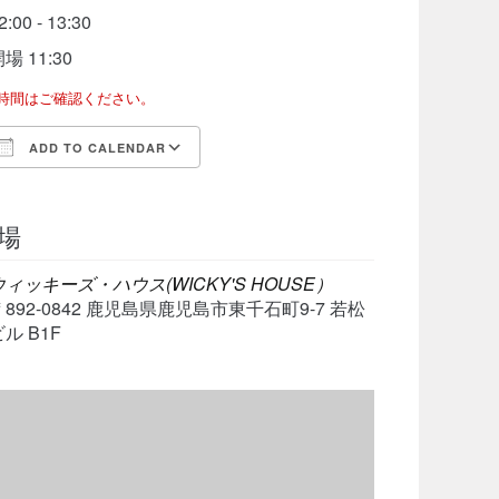
2:00 - 13:30
場 11:30
了時間はご確認ください。
ADD TO CALENDAR
Download ICS
Google Calendar
iCalen
場
ウィッキーズ・ハウス(WICKY'S HOUSE）
〒892-0842 鹿児島県鹿児島市東千石町9-7 若松
ル B1F