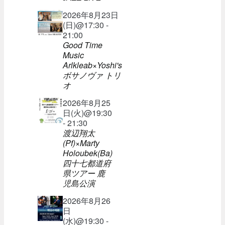
2026年8月23日
(日)@17:30 -
21:00
Good Time
Music
Arlkleab×Yoshi's
ボサノヴァ トリ
オ
2026年8月25
日(火)@19:30
- 21:30
渡辺翔太
(Pf)×Marty
Holoubek(Ba)
四十七都道府
県ツアー 鹿
児島公演
2026年8月26
日
(水)@19:30 -