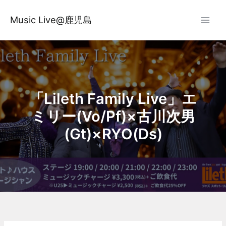
内
容
Music Live@鹿児島
を
ス
キ
ッ
プ
「Lileth Family Live」エ
ミリー(Vo/Pf)×古川次男
(Gt)×RYO(Ds)