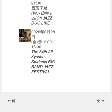
21:30
西田千穂
(Vo)×山崎ト
ム(Gt) JAZZ
DUO LIVE
2026年8月28
日
(金)@12:00 -
16:00
The 54th All
Kyushu
Students BIG
BAND JAZZ
FESTIVAL
前
次