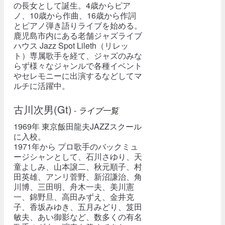
の長女として誕生。4歳からピア
ノ、10歳から作曲、16歳から作詞
とピアノ弾き語りライブを始める。
鹿児島市内にある老舗ジャズライブ
ハウス Jazz Spot Lileth（リレッ
ト）専属歌手を経て、ジャズのみな
らず様々なジャンルで各種イベント
やセレモニーに出演するなどしてマ
ルチに活躍中。
古川次男(Gt)
-
ライブ一覧
1969年 東京飯田龍夫JAZZスクール
に入校。
1971年から プロ歌手のバックミュ
ージシャンとして、石川さゆり、天
童よしみ、山本譲二、秋元順子、村
田英雄、アンリ菅野、新沼謙治、角
川博、三田明、舟木一夫、美川憲
一、錦野旦、高田みずえ、金井克
子、香坂みゆき、五月みどり、笈田
敏夫、あい御影など、数多くの有名