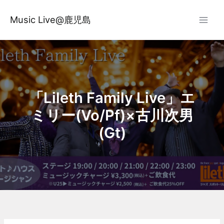
内
容
Music Live@鹿児島
を
ス
キ
ッ
プ
「Lileth Family Live」エ
ミリー(Vo/Pf)×古川次男
(Gt)