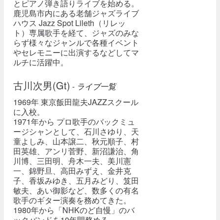
とピアノ弾き語りライブを始める。
鹿児島市内にある老舗ジャズライブ
ハウス Jazz Spot Lileth（リレッ
ト）専属歌手を経て、ジャズのみな
らず様々なジャンルで各種イベント
やセレモニーに出演するなどしてマ
ルチに活躍中。
古川次男(Gt)
-
ライブ一覧
1969年 東京飯田龍夫JAZZスクール
に入校。
1971年から プロ歌手のバックミュ
ージシャンとして、石川さゆり、天
童よしみ、山本譲二、秋元順子、村
田英雄、アンリ菅野、新沼謙治、角
川博、三田明、舟木一夫、美川憲
一、錦野旦、高田みずえ、金井克
子、香坂みゆき、五月みどり、笈田
敏夫、あい御影など、数多くの有名
歌手のギター演奏を務めてきた。
1980年から「NHKのど自慢」のバ
ックバンドを10年間務める。