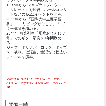
1992年から ジャズライブハウス
「リレット」を経営、ホールコンサ
ートなどのJAZZイベントを開催。
2011年から 「国際大学生涯学習
科」、「 リビングかごしま」の ギ
ター講師を務める。
2014年 観光列車「肥薩おれんじ食
堂」でのギター演奏を1年間務め
る。
ジャズ、ボサノバ、ロック、ポップ
ス、演歌、歌謡曲、童謡など幅広い
ジャンルを演奏。
※掲載情報には細心の注意を払っていますが、
不明な点は必ず主催者や掲載店舗へご確認くだ
さい。
開催日時