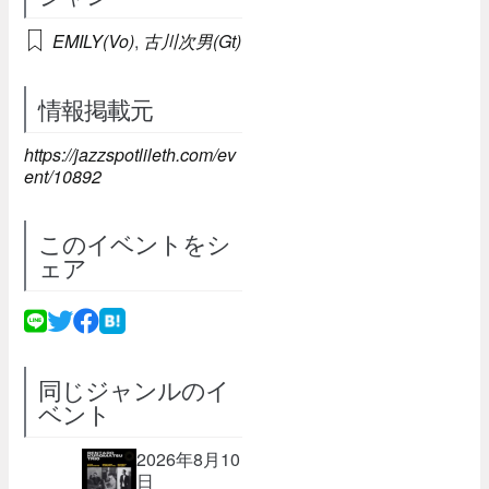
EMILY(Vo)
,
古川次男(Gt)
情報掲載元
https://jazzspotlileth.com/ev
ent/10892
このイベントをシ
ェア
同じジャンルのイ
ベント
2026年8月10
日