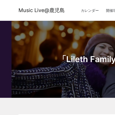
内
容
Music Live@鹿児島
カレンダー
開催
を
ス
キ
ッ
プ
「Lileth Fam