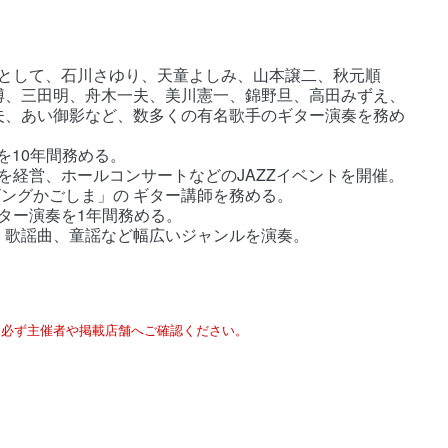
ャンとして、石川さゆり、天童よしみ、山本譲二、秋元順
博、三田明、舟木一夫、美川憲一、錦野旦、高田みずえ、
夫、あい御影など、数多くの有名歌手のギター演奏を務め
を10年間務める。
」を経営、ホールコンサートなどのJAZZイベントを開催。
リビングかごしま」の ギター講師を務める。
ギター演奏を1年間務める。
、歌謡曲、童謡など幅広いジャンルを演奏。
は必ず主催者や掲載店舗へご確認ください。