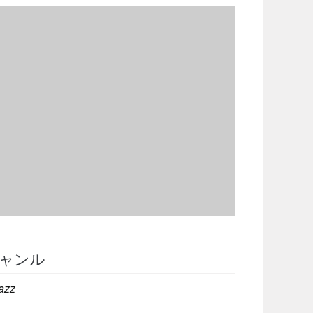
ャンル
azz