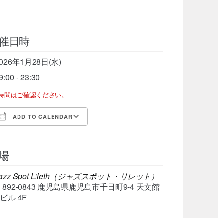
催日時
026年1月28日(水)
9:00 - 23:30
了時間はご確認ください。
ADD TO CALENDAR
Download ICS
Google Calendar
iCalen
場
azz Spot Lileth（ジャズスポット・リレット）
〒892-0843 鹿児島県鹿児島市千日町9-4 天文館
ビル 4F