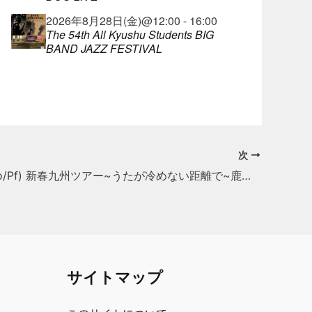
2026年8月28日(金)@12:00 - 16:00
The 54th All Kyushu Students BIG
BAND JAZZ FESTIVAL
次
矢野絢子(Vo/Pf) 新春九州ツアー~うたが冷めない距離で~鹿児島/鹿屋 bocchi
サイトマップ