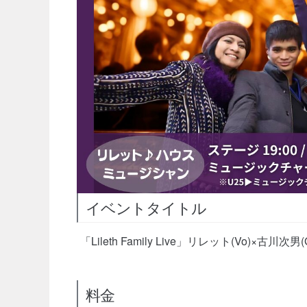
イベントタイトル
「Lileth Family Live」リレット(Vo)×古川次男(G
料金