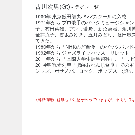
古川次男(Gt)
-
ライブ一覧
1969年 東京飯田龍夫JAZZスクールに入校。
1971年から プロ歌手のバックミュージシ
子、村田英雄、アンリ菅野、新沼謙治、角川
金井克子、香坂みゆき、五月みどり、笈田敏
てきた。
1980年から「NHKのど自慢」のバックバンド
1992年から ジャズライブハウス「リレット
2011年から 「国際大学生涯学習科」、「 
2014年 観光列車「肥薩おれんじ食堂」での
ジャズ、ボサノバ、ロック、ポップス、演歌
※掲載情報には細心の注意を払っていますが、不明な点