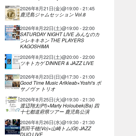
2026年8月21日(金)@19:00 - 21:45
鹿児島ジャムセッション Vol.8
2026年8月22日(土)@19:00 - 22:00
SATURDAY NIGHT LIVE みんなのカ
ンレキキネン THE PLAYERS
KAGOSHIMA
2026年8月22日(土)@20:00 - 22:00
ツキトカゲ DINNER & JAZZ LIVE
2026年8月23日(日)@17:30 - 21:00
Good Time Music Arlkleab×Yoshi's ボ
サノヴァ トリオ
2026年8月25日(火)@19:30 - 21:30
渡辺翔太(Pf)×Marty Holoubek(Ba) 四
十七都道府県ツアー 鹿児島公演
2026年8月26日(水)@19:30 - 21:30
西田千穂(Vo)×山崎トム(Gt) JAZZ
DUO LIVE