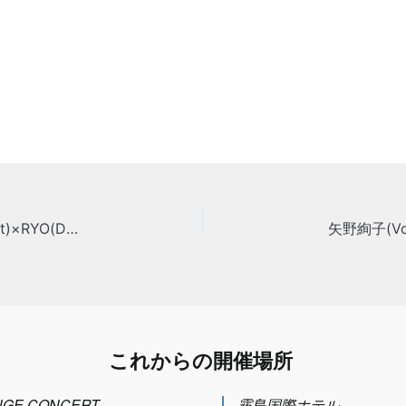
「Lileth Family Live」エミリー(Vo/Pf)×古川次男(Gt)×RYO(Ds)
これからの開催場所
GE CONCERT
霧島国際ホテル