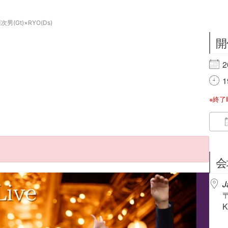
川次男(Gt)×RYO(Ds)
開
2
1
※終
会
J
K