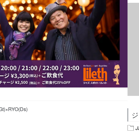
t)×RYO(Ds)
ジ
J