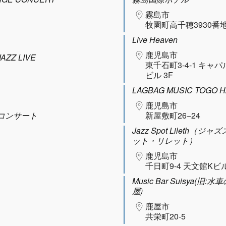
霧島市
牧園町高千穂3930番地
Live Heaven
鹿児島市
AZZ LIVE
東千石町3-4-1 キャ
ビル 3F
LAGBAG MUSIC TOGO H
鹿児島市
コンサート
新屋敷町26−24
Jazz Spot Lileth（ジャ
ット・リレット）
鹿児島市
千日町9-4 天文館Kビル
Music Bar Suisya(旧:水
屋)
鹿屋市
共栄町20-5