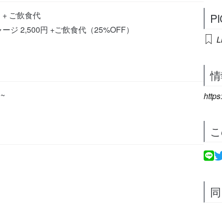
 + ご飲食代
P
 2,500円 +ご飲食代（25%OFF）
L
情
0~
https
こ
同