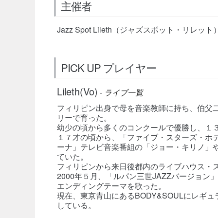
主催者
Jazz Spot Lileth（ジャズスポット・リレット
PICK UP プレイヤー
Lileth(Vo)
-
ライブ一覧
フィリピン出身で母を音楽教師に持ち、伯父
リーで育った。
幼少の頃から多くのコンクールで優勝し、１
１７才の頃から、「ファイブ・スターズ・ホ
ーナ」テレビ音楽番組の「ジョー・キリノ」
ていた。
フィリピンから来日後都内のライブハウス・
2000年５月、「ルパン三世JAZZバージョ
エンディングテーマを歌った。
現在、東京青山にあるBODY&SOULにレ
している。