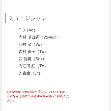
ミュージシャン
Riu（Vo）
内村 明日香（Vo/書道）
河村 渚（Vo）
森村 香子（Tp）
西 智帆（Sax）
海江田 紅（Tb）
芝貴章（Gt）
※掲載情報には細心の注意を払っていますが、
不明な点は必ず主催者や掲載店舗へご確認くだ
さい。