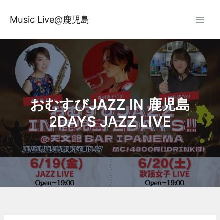
内
容
Music Live@鹿児島
を
ス
キ
ッ
プ
おむすびJAZZ IN 鹿児島
2DAYS JAZZ LIVE