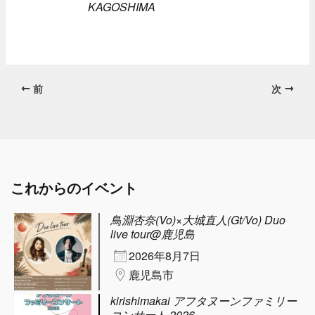
KAGOSHIMA
前
次
これからのイベント
鳥淵杏奈(Vo)×大城直人(Gt/Vo) Duo
live tour@鹿児島
2026年8月7日
鹿児島市
kirishimakai アフタヌーンファミリー
コンサート 2026