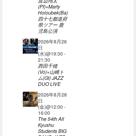
渡辺翔太
(Pf)×Marty
Holoubek(Ba)
四十七都道府
県ツアー 鹿
児島公演
2026年8月26
日
(水)@19:30 -
21:30
西田千穂
(Vo)×山崎ト
ム(Gt) JAZZ
DUO LIVE
2026年8月28
日
(金)@12:00 -
16:00
The 54th All
Kyushu
Students BIG