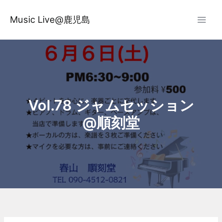
内
容
Music Live@鹿児島
を
ス
キ
ッ
プ
Vol.78 ジャムセッション
@順刻堂