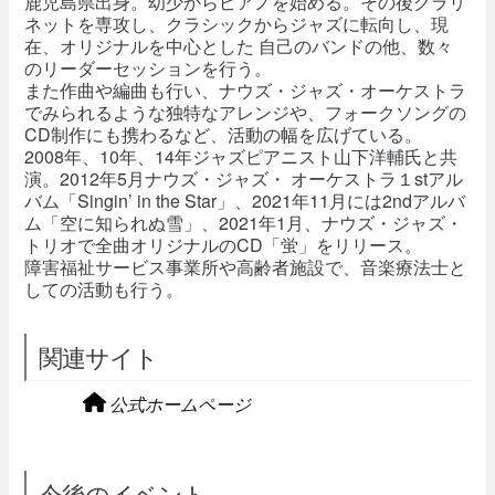
鹿児島県出身。幼少からピアノを始める。その後クラリ
ネットを専攻し、クラシックからジャズに転向し、現
在、オリジナルを中心とした 自己のバンドの他、数々
のリーダーセッションを行う。
また作曲や編曲も行い、ナウズ・ジャズ・オーケストラ
でみられるような独特なアレンジや、フォークソングの
CD制作にも携わるなど、活動の幅を広げている。
2008年、10年、14年ジャズピアニスト山下洋輔氏と共
演。2012年5月ナウズ・ジャズ・ オーケストラ１stアル
バム「Singin’ in the Star」、2021年11月には2ndアルバ
ム「空に知られぬ雪」、2021年1月、ナウズ・ジャズ・
トリオで全曲オリジナルのCD「蛍」をリリース。
障害福祉サービス事業所や高齢者施設で、音楽療法士と
しての活動も行う。
関連サイト
公式ホームページ
今後のイベント