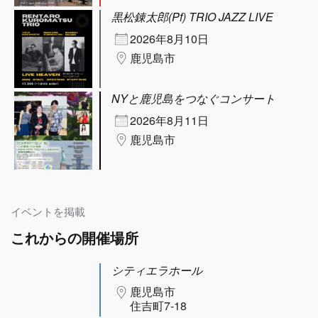
黒松錬太郎(Pf) TRIO JAZZ LIVE
2026年8月10日
鹿児島市
NYと鹿児島をつなぐコンサート
2026年8月11日
鹿児島市
イベントを掲載
これからの開催場所
シティエラホール
鹿児島市
住吉町7-18