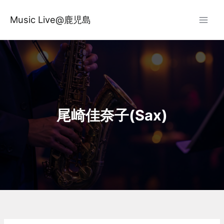
内
容
Music Live@鹿児島
を
ス
キ
ッ
プ
尾崎佳奈子(Sax)