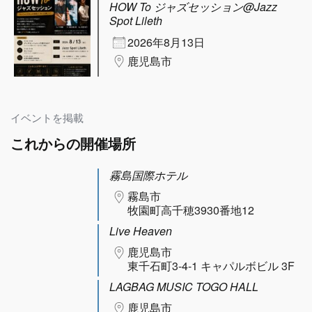
HOW To ジャズセッション@Jazz
Spot Lileth
2026年8月13日
鹿児島市
イベントを掲載
これからの開催場所
霧島国際ホテル
霧島市
牧園町高千穂3930番地12
Live Heaven
鹿児島市
東千石町3-4-1 キャパルボビル 3F
LAGBAG MUSIC TOGO HALL
鹿児島市