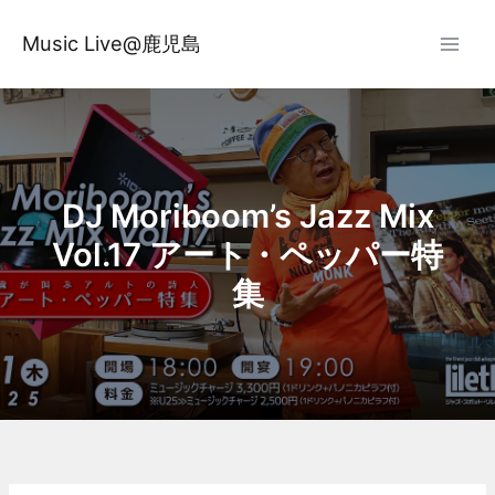
内
容
Music Live@鹿児島
を
ス
キ
ッ
プ
DJ Moriboom’s Jazz Mix
Vol.17 アート・ペッパー特
集