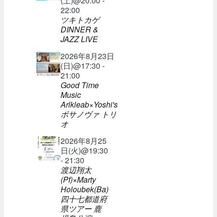
(土)@20:00 -
22:00
ツキトカゲ
DINNER &
JAZZ LIVE
2026年8月23日
(日)@17:30 -
21:00
Good Time
Music
Arlkleab×Yoshi's
ボサノヴァ トリ
オ
2026年8月25
日(火)@19:30
- 21:30
渡辺翔太
(Pf)×Marty
Holoubek(Ba)
四十七都道府
県ツアー 鹿