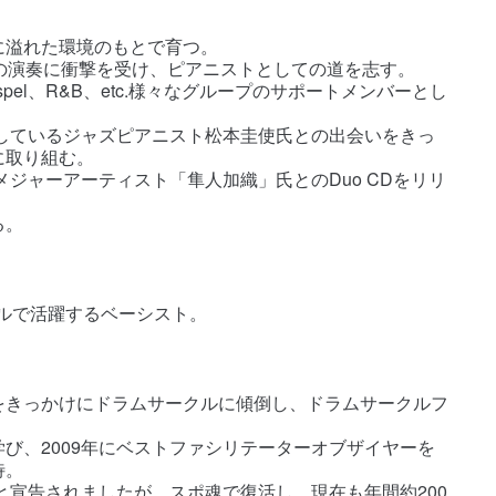
に溢れた環境のもとで育つ。
の演奏に衝撃を受け、ピアニストとしての道を志す。
pel、R&B、etc.様々なグループのサポートメンバーとし
躍しているジャズピアニスト松本圭使氏との出会いをきっ
に取り組む。
メジャーアーティスト「隼人加織」氏とのDuo CDをリリ
る。
ンルで活躍するベーシスト。
をきっかけにドラムサークルに傾倒し、ドラムサークルフ
び、2009年にベストファシリテーターオブザイヤーを
待。
と宣告されましたが、スポ魂で復活し、現在も年間約200