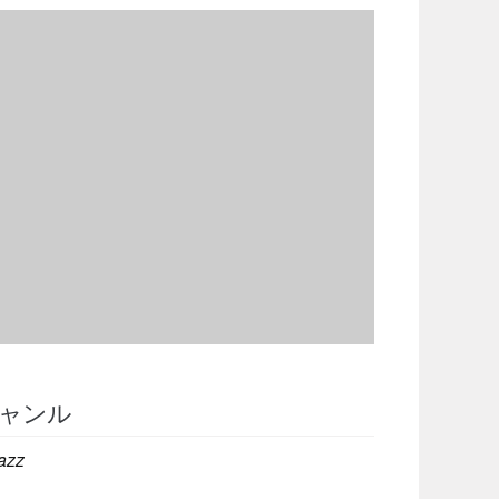
ャンル
azz