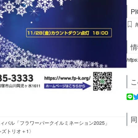
P
博
情
https
こ
同
ィバル「フラワーパークイルミネーション2025」
ーシズトリオ＋1〉