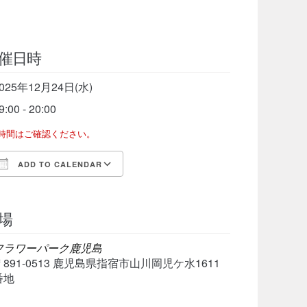
催日時
025年12月24日(水)
9:00 - 20:00
了時間はご確認ください。
ADD TO CALENDAR
Download ICS
Google Calendar
iCalen
場
フラワーパーク鹿児島
〒891-0513 鹿児島県指宿市山川岡児ケ水1611
番地