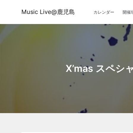
内
容
Music Live@鹿児島
カレンダー
開催
を
ス
キ
ッ
プ
X’mas スペ