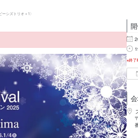
リーピーシズトリオ＋1〉
開
2
1
※終
会