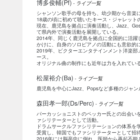
博多俊輔(Pf)
-
ライブ一覧
シャンソン歌手の母を持ち、幼少期から音楽
18歳の頃に初めて聴いたキース・ジャレット
現在、鹿児島を拠点に演奏活動し、Jazz、Gos
て県内外で演奏活動を展開している。
2014年、同じく鹿児島を拠点に全国的に活
かけに、自身のソロピアノの活動にも意欲的
2019年、ビクターエンタテインメント洋楽部
ース。
オリジナル曲の制作にも近年は力を入れてい
松屋裕介(Ba)
-
ライブ一覧
鹿児島を中心にJazz、Popsなど多種のジャ
森田孝一郎(Ds/Perc)
-
ライブ一覧
パーカッショニストのペッカー氏との出会い
ァシリテーターとして活動。
ドラムサークルファシリテーションの体系を学
受賞し、韓国でもファシリテーターとして招
2016年には脳卒中に倒れ、医師から再起不能