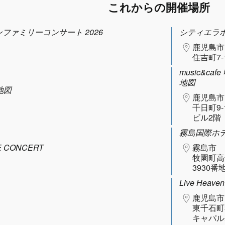
これからの開催場所
タヌーンファミリーコンサート 2026
シティエラ
鹿児島市
住吉町7-
music&caf
地図
地図
鹿児島市
千日町9-
ビル2階
霧島国際ホ
 CONCERT
霧島市
牧園町高
3930番地
Live Heaven
鹿児島市
東千石町3
キャパル