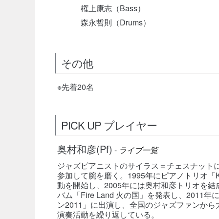
権上康志（Bass）
森永哲則（Drums）
その他
※先着20名
PICK UP プレイヤー
奥村和彦(Pf)
-
ライブ一覧
ジャズピアニストのサイラス＝チェスナット
参加して腕を磨く。1995年にピアノトリオ「
動を開始し、2005年には奥村和彦トリオを
バム「Fire Land 火の国」を発表し、20
ン2011」に出演し、全国のジャズファンか
演奏活動を繰り返している。