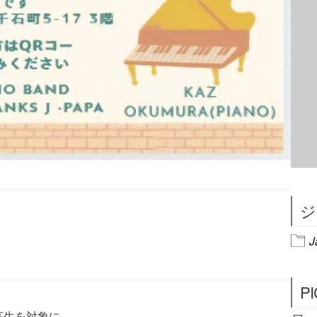
ジ
J
P
高生を対象に