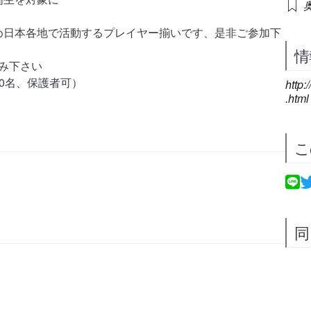
奥
め日本各地で活動するプレイヤー揃いです、是非ご参加下
情
み下さい
0名、保護者可）
http:
.html
こ
同