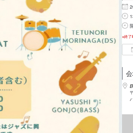
2
1
開
※終
会
B
パ