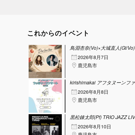
これからのイベント
鳥淵杏奈(Vo)×大城直人(Gt/Vo) D
2026年8月7日
鹿児島市
kirishimakai アフタヌーン
2026年8月8日
鹿児島市
黒松錬太郎(Pf) TRIO JAZZ LI
2026年8月10日
鹿児島市