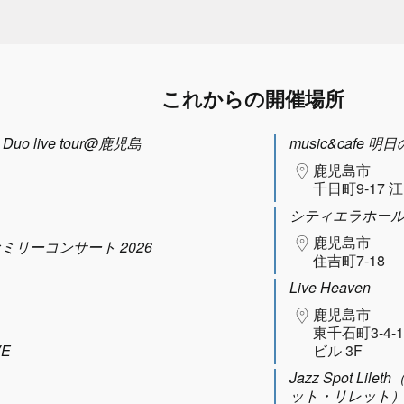
これからの開催場所
uo live tour@鹿児島
music&cafe 明
鹿児島市
千日町9-17 
シティエラホー
鹿児島市
ファミリーコンサート 2026
住吉町7-18
Live Heaven
鹿児島市
東千石町3-4-
VE
ビル 3F
Jazz Spot Lil
ット・リレット