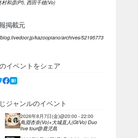
村和彦(Pf)
,
西田千穂(Vo)
報掲載元
//blog.livedoor.jp/kazoopiano/archives/52195773
のイベントをシェア
じジャンルのイベント
2026年8月7日(金)@20:00 - 22:00
鳥淵杏奈(Vo)×大城直人(Gt/Vo) Duo
live tour@鹿児島